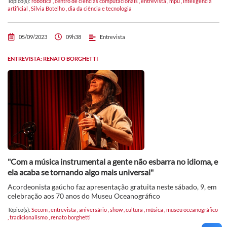
Tópico(s):
robótica
,
centro de ciências computacionais
,
entrevista
,
mpu
,
inteligência
artificial
,
Silvia Botelho
,
dia da ciência e tecnologia
05/09/2023
09h38
Entrevista
ENTREVISTA: RENATO BORGHETTI
"Com a música instrumental a gente não esbarra no idioma, e
ela acaba se tornando algo mais universal"
Acordeonista gaúcho faz apresentação gratuita neste sábado, 9, em
celebração aos 70 anos do Museu Oceanográfico
Tópico(s):
Secom
,
entrevista
,
aniversário
,
show
,
cultura
,
música
,
museu oceanográfico
,
tradicionalismo
,
renato borghetti