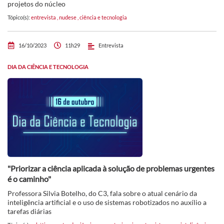
projetos do núcleo
Tópico(s):
entrevista
,
nudese
,
ciência e tecnologia
16/10/2023
11h29
Entrevista
DIA DA CIÊNCIA E TECNOLOGIA
"Priorizar a ciência aplicada à solução de problemas urgentes
é o caminho"
Professora Silvia Botelho, do C3, fala sobre o atual cenário da
inteligência artificial e o uso de sistemas robotizados no auxílio a
tarefas diárias