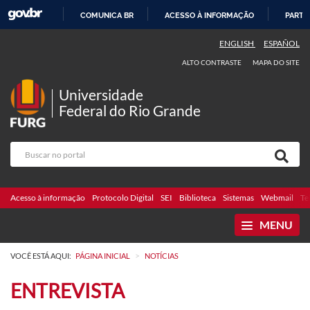
COMUNICA BR
ACESSO À INFORMAÇÃO
PARTI
IR
ENGLISH
ESPAÑOL
PARA
ALTO CONTRASTE
MAPA DO SITE
O
CONTEÚDO
Universidade
Federal do Rio Grande
Acesso à informação
Protocolo Digital
SEI
Biblioteca
Sistemas
Webmail
Te
MENU
>
VOCÊ ESTÁ AQUI:
PÁGINA INICIAL
NOTÍCIAS
ENTREVISTA