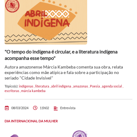
"O tempo do indígena é circular, e a literatura indígena
acompanha esse tempo"
Autora amazonense Márcia Kambeba comenta sua obra, relata
experiências como mãe atípica e fala sobre a participação no
seriado "Cidade Invisível"
Tópico(s):
indígenas
,
literatura
,
abril indígena
,
amazonas
,
Poesia
,
agenda social
,
escritoras
,
márcia kambeba
08/03/2024
11h02
Entrevista
DIA INTERNACIONAL DA MULHER