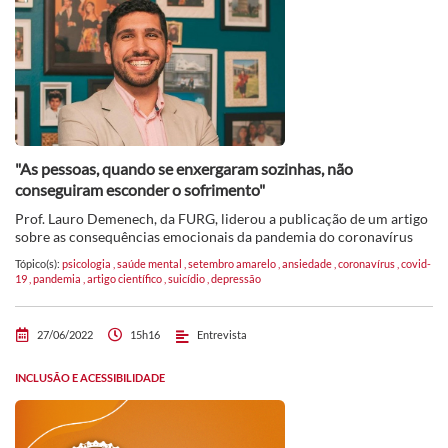
"As pessoas, quando se enxergaram sozinhas, não
conseguiram esconder o sofrimento"
Prof. Lauro Demenech, da FURG, liderou a publicação de um artigo
sobre as consequências emocionais da pandemia do coronavírus
Tópico(s):
psicologia
,
saúde mental
,
setembro amarelo
,
ansiedade
,
coronavírus
,
covid-
19
,
pandemia
,
artigo científico
,
suicídio
,
depressão
27/06/2022
15h16
Entrevista
INCLUSÃO E ACESSIBILIDADE