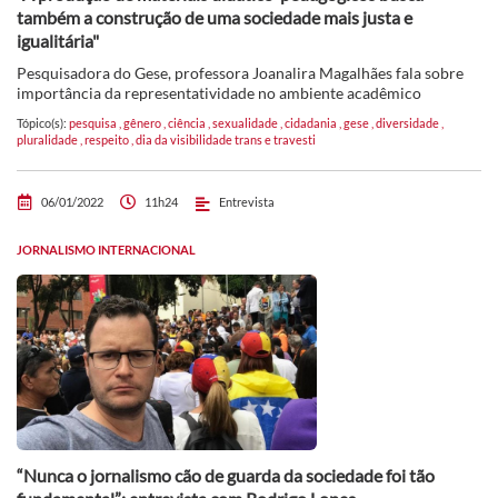
também a construção de uma sociedade mais justa e
igualitária"
Pesquisadora do Gese, professora Joanalira Magalhães fala sobre
importância da representatividade no ambiente acadêmico
Tópico(s):
pesquisa
,
gênero
,
ciência
,
sexualidade
,
cidadania
,
gese
,
diversidade
,
pluralidade
,
respeito
,
dia da visibilidade trans e travesti
06/01/2022
11h24
Entrevista
JORNALISMO INTERNACIONAL
“Nunca o jornalismo cão de guarda da sociedade foi tão