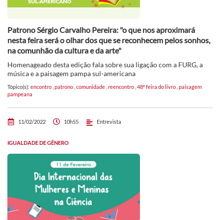
Patrono Sérgio Carvalho Pereira: "o que nos aproximará
nesta feira será o olhar dos que se reconhecem pelos sonhos,
na comunhão da cultura e da arte"
Homenageado desta edição fala sobre sua ligação com a FURG, a
música e a paisagem pampa sul-americana
Tópico(s):
encontro
,
patrono
,
comunidade
,
reencontro
,
48ª feira do livro
,
paisagem
pampeana
11/02/2022
10h55
Entrevista
IGUALDADE DE GÊNERO