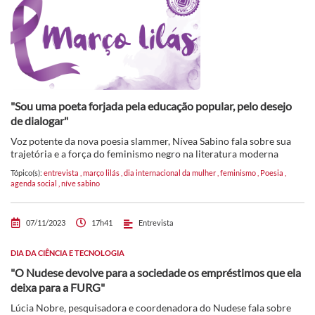
"Sou uma poeta forjada pela educação popular, pelo desejo
de dialogar"
Voz potente da nova poesia slammer, Nívea Sabino fala sobre sua
trajetória e a força do feminismo negro na literatura moderna
Tópico(s):
entrevista
,
março lilás
,
dia internacional da mulher
,
feminismo
,
Poesia
,
agenda social
,
níve sabino
07/11/2023
17h41
Entrevista
DIA DA CIÊNCIA E TECNOLOGIA
"O Nudese devolve para a sociedade os empréstimos que ela
deixa para a FURG"
Lúcia Nobre, pesquisadora e coordenadora do Nudese fala sobre