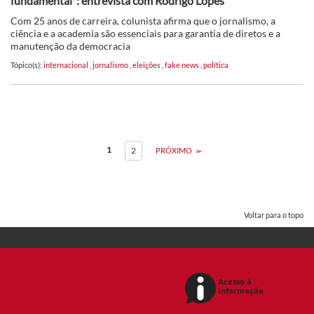
fundamental”: entrevista com Rodrigo Lopes
Com 25 anos de carreira, colunista afirma que o jornalismo, a
ciência e a academia são essenciais para garantia de diretos e a
manutenção da democracia
Tópico(s):
internacional
,
jornalismo
,
eleições
,
fake news
,
política
1
2
PRÓXIMO
Voltar para o topo