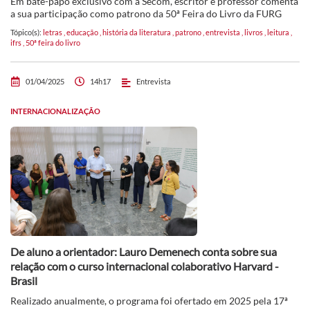
Em bate-papo exclusivo com a Secom, escritor e professor comenta
a sua participação como patrono da 50ª Feira do Livro da FURG
Tópico(s):
letras
,
educação
,
história da literatura
,
patrono
,
entrevista
,
livros
,
leitura
,
ifrs
,
50ª feira do livro
01/04/2025
14h17
Entrevista
INTERNACIONALIZAÇÃO
De aluno a orientador: Lauro Demenech conta sobre sua
relação com o curso internacional colaborativo Harvard -
Brasil
Realizado anualmente, o programa foi ofertado em 2025 pela 17ª