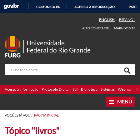
COMUNICA BR
ACESSO À INFORMAÇÃO
PARTI
IR
ENGLISH
ESPAÑOL
PARA
ALTO CONTRASTE
MAPA DO SITE
O
CONTEÚDO
Universidade
Federal do Rio Grande
Acesso à informação
Protocolo Digital
SEI
Biblioteca
Sistemas
Webmail
Te
MENU
VOCÊ ESTÁ AQUI:
PÁGINA INICIAL
Tópico "livros"