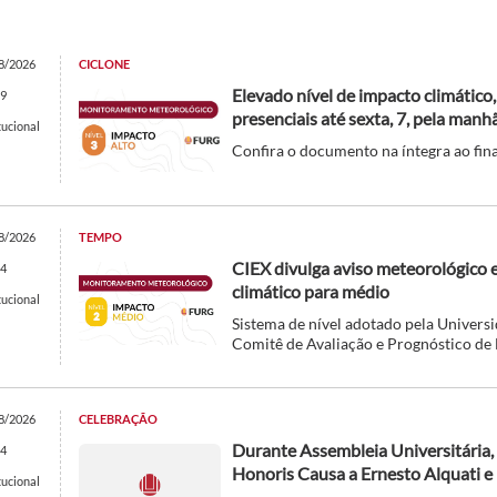
8/2026
CICLONE
Elevado nível de impacto climático
9
presenciais até sexta, 7, pela manh
tucional
Confira o documento na íntegra ao fina
8/2026
TEMPO
CIEX divulga aviso meteorológico 
4
climático para médio
tucional
Sistema de nível adotado pela Univer
Comitê de Avaliação e Prognóstico de 
8/2026
CELEBRAÇÃO
Durante Assembleia Universitária,
4
Honoris Causa a Ernesto Alquati e 
tucional