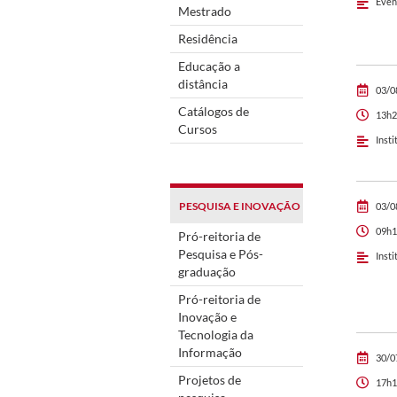
Even
Mestrado
Residência
Educação a
distância
03/0
Catálogos de
13h2
Cursos
Insti
PESQUISA E INOVAÇÃO
03/0
09h1
Pró-reitoria de
Pesquisa e Pós-
Insti
graduação
Pró-reitoria de
Inovação e
Tecnologia da
Informação
30/0
Projetos de
17h1