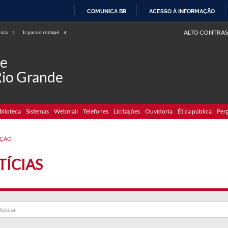
COMUNICA BR
ACESSO À INFORMAÇÃO
IR
ALTO CONTRAS
usca
Ir para o rodapé
3
4
PARA
O
de
CONTEÚDO
Rio Grande
blioteca
Sistemas
Webmail
Telefones
Licitações
Ouvidoria
Ética pública
Per
ÇÃO
TÍCIAS