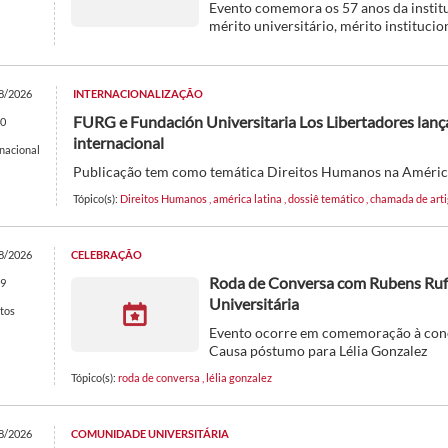
Evento comemora os 57 anos da institu
mérito universitário, mérito institucio
8/2026
INTERNACIONALIZAÇÃO
FURG e Fundación Universitaria Los Libertadores lan
0
internacional
rnacional
Publicação tem como temática Direitos Humanos na Améric
Tópico(s):
Direitos Humanos
,
américa latina
,
dossiê temático
,
chamada de art
8/2026
CELEBRAÇÃO
Roda de Conversa com Rubens Ruf
9
Universitária
tos
Evento ocorre em comemoração à conc
Causa póstumo para Lélia Gonzalez
Tópico(s):
roda de conversa
,
lélia gonzalez
8/2026
COMUNIDADE UNIVERSITÁRIA