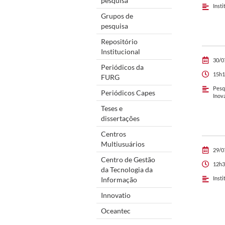
pesquisa
Insti
Grupos de
pesquisa
Repositório
Institucional
30/0
Periódicos da
15h1
FURG
Pesq
Periódicos Capes
Inov
Teses e
dissertações
Centros
Multiusuários
29/0
Centro de Gestão
12h3
da Tecnologia da
Insti
Informação
Innovatio
Oceantec