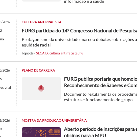
informação e à saúde
8/2026
CULTURA ANTIRRACISTA
FURG participa do 14º Congresso Nacional de Pesquis
2
Protagonismo da universidade marcou debates sobre ações af
ura
equidade racial
Tópico(s):
SECAID
,
cultura antirracista
,
hu
8/2026
PLANO DE CARREIRA
FURG publica portaria que homol
5
Reconhecimento de Saberes e Com
tucional
Documento regulamenta os procedimen
estrutura e funcionamento do grupo
8/2026
MOSTRA DA PRODUÇÃO UNIVERSITÁRIA
Aberto período de inscrições para 
3
oficinas para a MPU