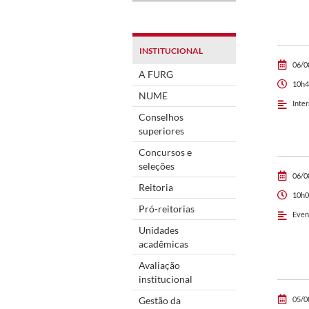
INSTITUCIONAL
06/0
A FURG
10h4
NUME
Inte
Conselhos
superiores
Concursos e
seleções
06/0
Reitoria
10h0
Pró-reitorias
Even
Unidades
acadêmicas
Avaliação
institucional
Gestão da
05/0