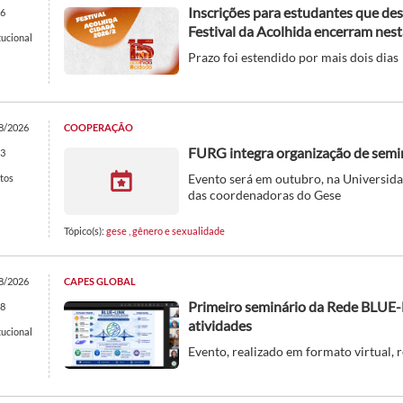
Inscrições para estudantes que de
6
Festival da Acolhida encerram nest
tucional
Prazo foi estendido por mais dois dias
8/2026
COOPERAÇÃO
FURG integra organização de semin
3
Evento será em outubro, na Universid
tos
das coordenadoras do Gese
Tópico(s):
gese
,
gênero e sexualidade
8/2026
CAPES GLOBAL
Primeiro seminário da Rede BLUE
8
atividades
tucional
Evento, realizado em formato virtual, 