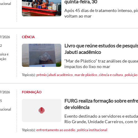
quinta-feira, 30
tucional
Após 45 dias de tratamento intenso, p
voltam ao mar
7/2026
CIÊNCIA
Livro que reúne estudos de pesqui
2
Jabuti acadêmico
uisa e
ação
“Mar de Plástico” traz análises de quase
impactos do lixo no mar
Tópico(s):
prêmio jabuti acadêmico
,
mar de plástico
,
ciência e cultura
,
poluição
7/2026
FORMAÇÃO
FURG realiza formação sobre enfr
5
de violência
tucional
Evento destinado a servidores e estuda
Rio Grande, Unidade Carreiros, com t
Tópico(s):
enfrentamento ao assédio
,
política institucional