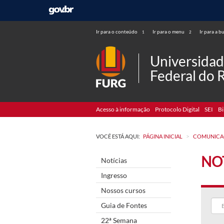
Ir para o conteúdo
Ir para o menu
Ir para a b
1
2
Universida
Federal do 
Acesso à informação
Protocolo Digital
SEI
Bi
>
VOCÊ ESTÁ AQUI:
PÁGINA INICIAL
COMUNICA
NO
Notícias
Ingresso
Nossos cursos
Guia de Fontes
22ª Semana