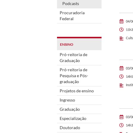
Podcasts
Procuradoria
Federal
04/0
11h3
Cult
ENSINO
Pró-reitoria de
Graduação
03/0
Pró-reitoria de
Pesquisa e Pós-
14h5
graduação
Insti
Projetos de ensino
Ingresso
Graduação
03/0
Especialização
14h3
Doutorado