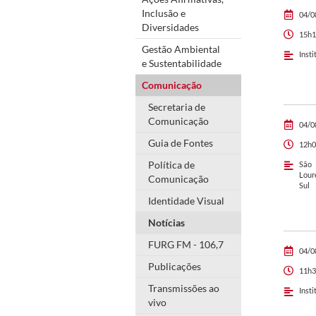
Inclusão e
04/0
Diversidades
15h1
Gestão Ambiental
Insti
e Sustentabilidade
Comunicação
Secretaria de
Comunicação
04/0
Guia de Fontes
12h0
Política de
São
Lour
Comunicação
Sul
Identidade Visual
Notícias
FURG FM - 106,7
04/0
Publicações
11h3
Transmissões ao
Insti
vivo