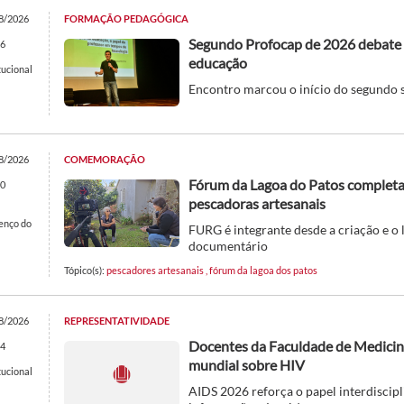
8/2026
FORMAÇÃO PEDAGÓGICA
Segundo Profocap de 2026 debate 
6
educação
tucional
Encontro marcou o início do segundo 
8/2026
COMEMORAÇÃO
Fórum da Lagoa do Patos completa 
0
pescadoras artesanais
enço do
FURG é integrante desde a criação e o
documentário
Tópico(s):
pescadores artesanais
,
fórum da lagoa dos patos
8/2026
REPRESENTATIVIDADE
Docentes da Faculdade de Medicina
4
mundial sobre HIV
tucional
AIDS 2026 reforça o papel interdiscipl