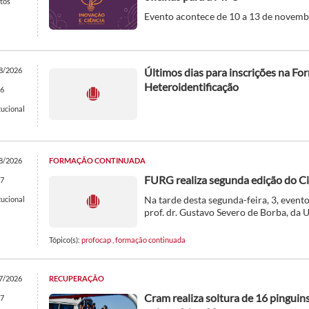
tos
Evento acontece de 10 a 13 de novembr
8/2026
Últimos dias para inscrições na F
Heteroidentificação
6
tucional
8/2026
FORMAÇÃO CONTINUADA
FURG realiza segunda edição do C
7
Na tarde desta segunda-feira, 3, even
tucional
prof. dr. Gustavo Severo de Borba, da 
Tópico(s):
profocap
,
formação continuada
7/2026
RECUPERAÇÃO
Cram realiza soltura de 16 pingui
7