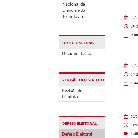
Nacional da
Ciência e da
Tecnologia
06/0
17h3
Insti
OUTORGAS FURG
Documentação
06/0
14h2
REVISÃO DO ESTATUTO
Insti
Revisão do
Estatuto
06/0
DEFESO ELEITORAL
11h0
Defeso Eleitoral
Insti