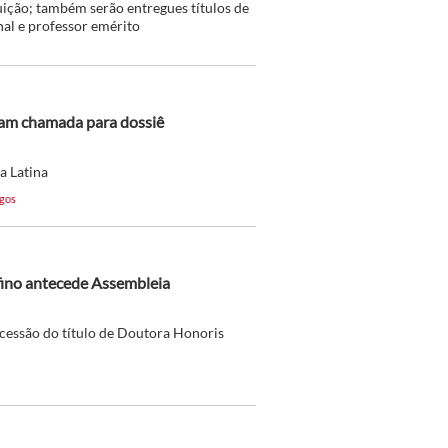
ição; também serão entregues títulos de
nal e professor emérito
çam chamada para dossiê
a Latina
igos
ino antecede Assembleia
essão do título de Doutora Honoris