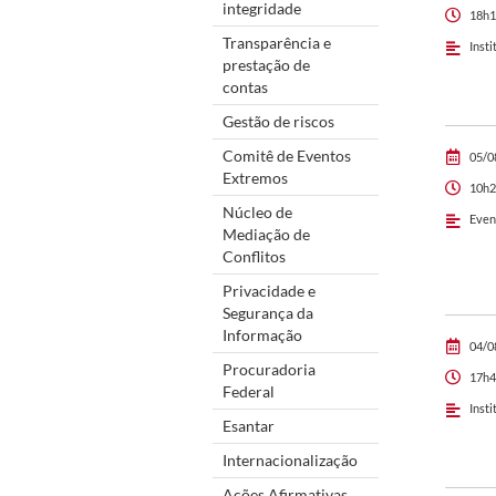
integridade
18h1
Transparência e
Insti
prestação de
contas
Gestão de riscos
Comitê de Eventos
05/0
Extremos
10h2
Núcleo de
Even
Mediação de
Conflitos
Privacidade e
Segurança da
Informação
04/0
Procuradoria
17h4
Federal
Insti
Esantar
Internacionalização
Ações Afirmativas,