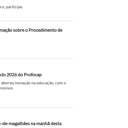
o; participe.
ormação sobre o Procedimento de
iclo 2026 do Profocap
to aborda inovação na educação, com o
Unisinos
ns-de-magalhães na manhã desta