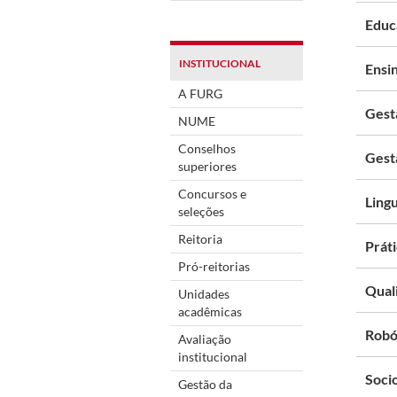
Educ
INSTITUCIONAL
Ensi
A FURG
Gest
NUME
Conselhos
Gest
superiores
Concursos e
Lingu
seleções
Reitoria
Práti
Pró-reitorias
Qual
Unidades
acadêmicas
Robót
Avaliação
institucional
Socio
Gestão da