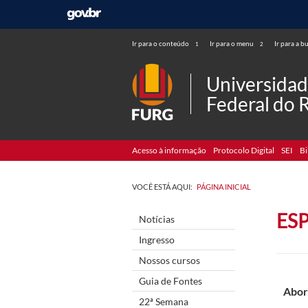
Ir para o conteúdo
Ir para o menu
Ir para a b
1
2
Universida
Federal do 
Acesso à informação
Protocolo Digital
SEI
Bi
VOCÊ ESTÁ AQUI:
PÁGINA INICIAL
ES
Notícias
Ingresso
Nossos cursos
Guia de Fontes
Abor
22ª Semana