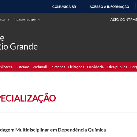
COMUNICA BR
ACESSO À INFORMAÇÃO
IR
ALTO CONTRAS
usca
Ir para o rodapé
3
4
PARA
O
de
CONTEÚDO
Rio Grande
blioteca
Sistemas
Webmail
Telefones
Licitações
Ouvidoria
Ética pública
Per
PECIALIZAÇÃO
dagem Multidisciplinar em Dependência Química