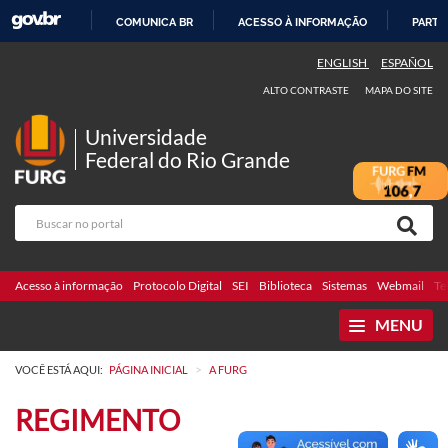
COMUNICA BR
ACESSO À INFORMAÇÃO
PARTI
IR
ENGLISH
ESPAÑOL
PARA
ALTO CONTRASTE
MAPA DO SITE
O
CONTEÚDO
Universidade
Federal do Rio Grande
Acesso à informação
Protocolo Digital
SEI
Biblioteca
Sistemas
Webmail
Te
MENU
>
VOCÊ ESTÁ AQUI:
PÁGINA INICIAL
A FURG
REGIMENTO