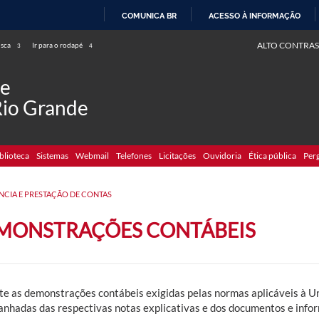
COMUNICA BR
ACESSO À INFORMAÇÃO
IR
ALTO CONTRAS
usca
Ir para o rodapé
3
4
PARA
O
de
CONTEÚDO
Rio Grande
blioteca
Sistemas
Webmail
Telefones
Licitações
Ouvidoria
Ética pública
Per
NCIA E PRESTAÇÃO DE CONTAS
MONSTRAÇÕES CONTÁBEIS
te as demonstrações contábeis exigidas pelas normas aplicáveis à 
nhadas das respectivas notas explicativas e dos documentos e infor