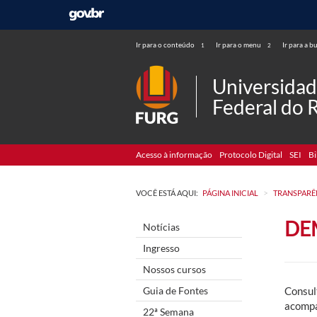
Ir para o conteúdo
Ir para o menu
Ir para a b
1
2
Universida
Federal do 
Acesso à informação
Protocolo Digital
SEI
Bi
>
VOCÊ ESTÁ AQUI:
PÁGINA INICIAL
TRANSPARÊ
DE
Notícias
Ingresso
Nossos cursos
Guia de Fontes
Consul
acompa
22ª Semana