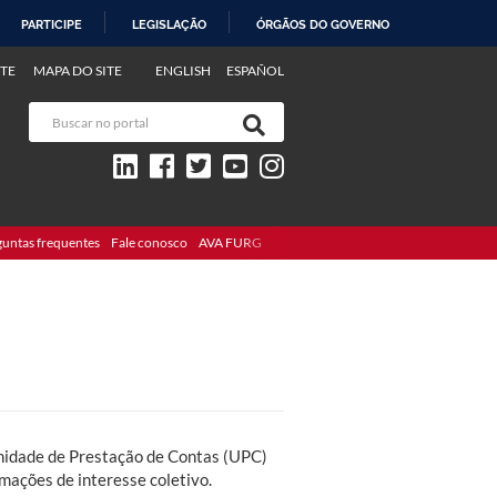
PARTICIPE
LEGISLAÇÃO
ÓRGÃOS DO GOVERNO
TE
MAPA DO SITE
ENGLISH
ESPAÑOL
guntas frequentes
Fale conosco
AVA FURG
Unidade de Prestação de Contas (UPC)
mações de interesse coletivo.