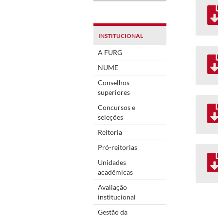
INSTITUCIONAL
A FURG
NUME
Conselhos
superiores
Concursos e
seleções
Reitoria
Pró-reitorias
Unidades
acadêmicas
Avaliação
institucional
Gestão da