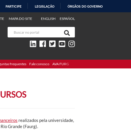
PARTICIPE
LEGISLAÇÃO
ÓRGÃOS DO GOVERNO
TE
MAPA DO SITE
ENGLISH
ESPAÑOL
guntas frequentes
Fale conosco
AVA FURG
CURSOS
inanceiros
realizados pela universidade,
Rio Grande (Faurg).