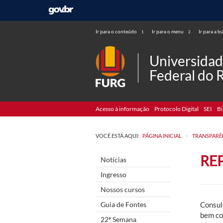
Ir para o conteúdo
Ir para o menu
Ir para a b
1
2
Universida
Federal do 
Acesso à informação
Protocolo Digital
SEI
Bi
>
VOCÊ ESTÁ AQUI:
PÁGINA INICIAL
TRANSPARÊ
RE
Notícias
Ingresso
Nossos cursos
Guia de Fontes
Consul
bem c
22ª Semana