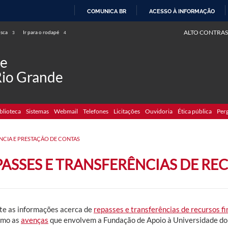
COMUNICA BR
ACESSO À INFORMAÇÃO
IR
ALTO CONTRAS
usca
Ir para o rodapé
3
4
PARA
O
de
CONTEÚDO
Rio Grande
blioteca
Sistemas
Webmail
Telefones
Licitações
Ouvidoria
Ética pública
Per
NCIA E PRESTAÇÃO DE CONTAS
PASSES E TRANSFERÊNCIAS DE RE
te as informações acerca de
repasses e transferências de recursos f
omo as
avenças
que envolvem a Fundação de Apoio à Universidade do 