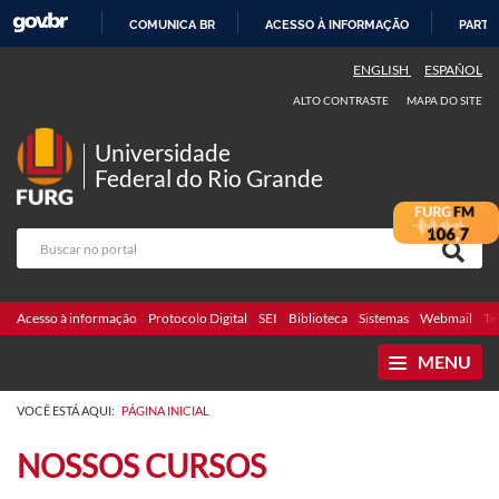
COMUNICA BR
ACESSO À INFORMAÇÃO
PARTI
IR
ENGLISH
ESPAÑOL
PARA
ALTO CONTRASTE
MAPA DO SITE
O
CONTEÚDO
Universidade
Federal do Rio Grande
Acesso à informação
Protocolo Digital
SEI
Biblioteca
Sistemas
Webmail
Te
MENU
VOCÊ ESTÁ AQUI:
PÁGINA INICIAL
NOSSOS CURSOS