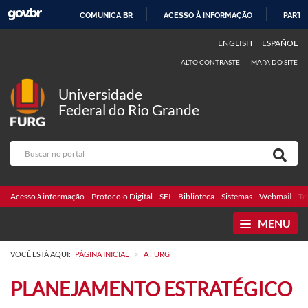
COMUNICA BR
ACESSO À INFORMAÇÃO
PARTI
IR
ENGLISH
ESPAÑOL
PARA
ALTO CONTRASTE
MAPA DO SITE
O
CONTEÚDO
Universidade
Federal do Rio Grande
Acesso à informação
Protocolo Digital
SEI
Biblioteca
Sistemas
Webmail
Te
MENU
>
VOCÊ ESTÁ AQUI:
PÁGINA INICIAL
A FURG
PLANEJAMENTO ESTRATÉGICO