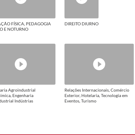
ÇÃO FÍSICA, PEDAGOGIA
DIREITO DIURNO
O E NOTURNO
ria Agroindustrial
Relações Internacionais, Comércio
ímica, Engenharia
Exterior, Hotelaria, Tecnologia em
ustrial Indústrias
Eventos, Turismo
ícias, Engenharia de
o e Ciências Exatas
atura