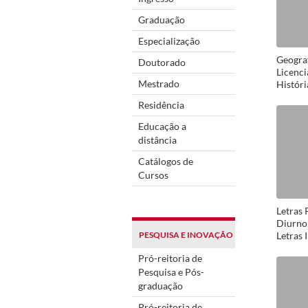
Graduação
Especialização
Geograf
Doutorado
Licenci
Mestrado
Históri
Residência
Educação a
distância
Catálogos de
Cursos
Letras 
Diurno 
PESQUISA E INOVAÇÃO
Letras 
Pró-reitoria de
Pesquisa e Pós-
graduação
Pró-reitoria de