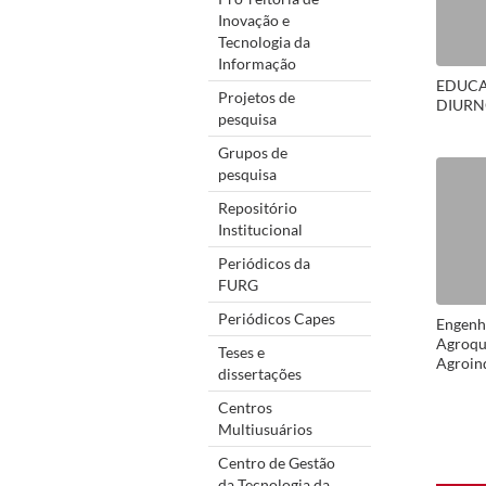
Inovação e
Tecnologia da
Informação
EDUCA
Projetos de
DIURN
pesquisa
Grupos de
pesquisa
Repositório
Institucional
Periódicos da
FURG
Periódicos Capes
Engenha
Agroqu
Teses e
Agroind
dissertações
Aliment
Produçã
Centros
Licenci
Multiusuários
Centro de Gestão
da Tecnologia da