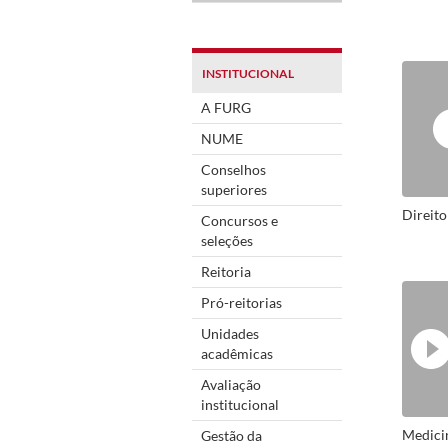
INSTITUCIONAL
A FURG
NUME
Conselhos
superiores
Direit
Concursos e
seleções
Reitoria
Pró-reitorias
Unidades
acadêmicas
Avaliação
institucional
Medici
Gestão da