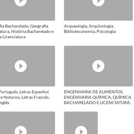
ia Bacharelado, Geografia
Arqueologia, Arquivologia,
atura, História Bacharelado e
Biblioteconomia, Psicologia
a Licenciatura
Português, Letras Espanhol
ENGENHARIA DE ALIMENTOS,
e Noturno, Letras Francês,
ENGENHARIA QUÍMICA, QUÍMICA
Inglês
BACHARELADO E LICENCIATURA,
ENGENHARIA BIOQUÍMICA