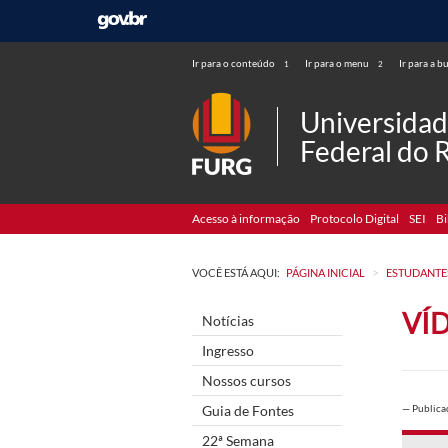
Ir para o conteúdo
Ir para o menu
Ir para a b
1
2
Universida
Federal do 
Acesso à informação
Protocolo Digital
SEI
Bi
>
VOCÊ ESTÁ AQUI:
PÁGINA INICIAL
ESTUDANTE
VÍ
Notícias
Ingresso
Nossos cursos
Guia de Fontes
—
Public
22ª Semana