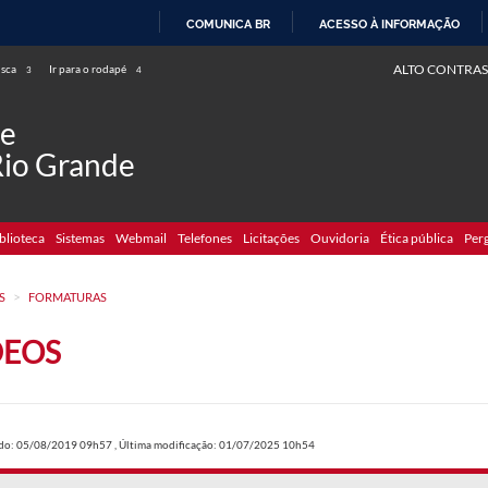
COMUNICA BR
ACESSO À INFORMAÇÃO
IR
ALTO CONTRAS
usca
Ir para o rodapé
3
4
PARA
O
de
CONTEÚDO
Rio Grande
blioteca
Sistemas
Webmail
Telefones
Licitações
Ouvidoria
Ética pública
Per
>
S
FORMATURAS
DEOS
ado: 05/08/2019 09h57
,
Última modificação: 01/07/2025 10h54