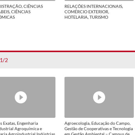
ISTRAÇÃO, CIÊNCIAS
RELAÇÕES INTERNACIONAIS,
BEIS, CIÊNCIAS
COMÉRCIO EXTERIOR,
ÔMICAS
HOTELARIA, TURISMO
1/2
s Exatas, Engenharia
Agroecologia, Educação do Campo,
dustrial Agroquímica e
Gestão de Cooperativas e Tecnologia
ria Agroindustrial Indústrias
em Gestão Ambiental – Campus de