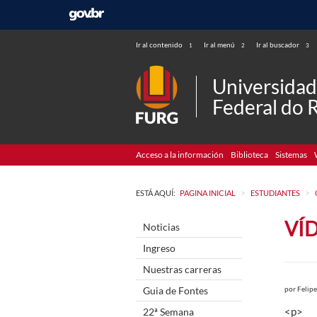
Ir al contenido
Ir al menú
Ir al buscador
1
2
3
Universida
Federal do 
Acceso a la información
Biblioteca
Sistemas
>
>
ESTÁ AQUÍ:
PAGINA INICIAL
ESTUDIANTES
VÍ
Noticias
Ingreso
Nuestras carreras
Guia de Fontes
por
Felipe
<p>
22ª Semana