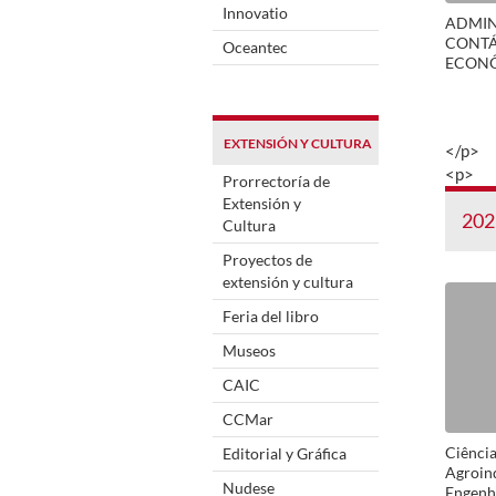
Innovatio
ADMIN
CONTÁ
Oceantec
ECON
EXTENSIÓN Y CULTURA
</p>
<p>
Prorrectoría de
Extensión y
202
Cultura
Proyectos de
extensión y cultura
Feria del libro
Museos
CAIC
CCMar
Ciência
Editorial y Gráfica
Agroin
Nudese
Engenha