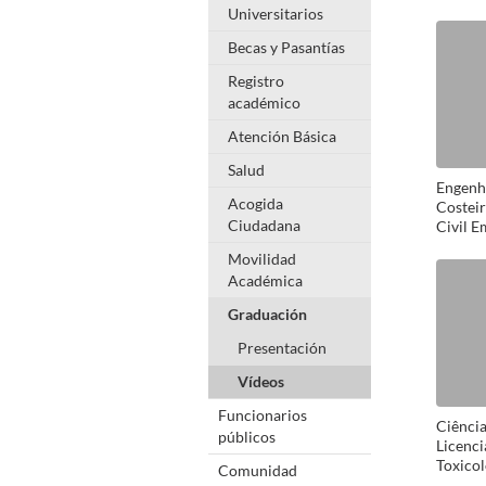
Universitarios
Becas y Pasantías
Registro
académico
Atención Básica
Salud
Engenha
Acogida
Costeir
Ciudadana
Civil E
Gestão
Movilidad
Académica
Graduación
Presentación
Vídeos
Funcionarios
Ciência
públicos
Licenci
Toxico
Comunidad