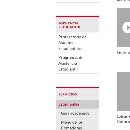
Alimen
Antôni
ASISTENCIA
ESTUDIANTIL
Prorrectoría de
Asuntos
Estudiantiles
Enfer
Programas de
Asistencia
Estudiantil
SERVICIOS
Estudiantes
Guía académico
Letras 
Noturno
Menú de los
Comedores