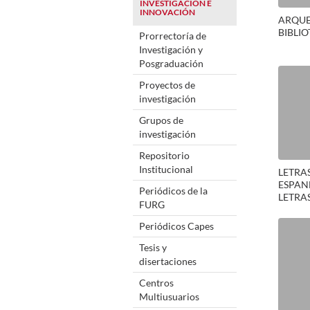
INVESTIGACIÓN E
INNOVACIÓN
ARQUE
BIBLI
Prorrectoría de
Investigación y
Posgraduación
Proyectos de
investigación
Grupos de
investigación
Repositorio
Institucional
LETRA
ESPAN
Periódicos de la
LETRAS
FURG
Periódicos Capes
Tesis y
disertaciones
Centros
Multiusuarios