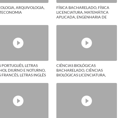
OLOGIA, ARQUIVOLOGIA,
FÍSICA BACHARELADO, FÍSICA
OTECONOMIA
LICENCIATURA, MATEMÁTICA
APLICADA, ENGENHARIA DE
AUTOMAÇÃO, ENGENHARIA DE
COMPUTAÇÃO, SISTEMAS DE
INFORMAÇÃO
S PORTUGUÊS, LETRAS
CIÊNCIAS BIOLÓGICAS
HOL DIURNO E NOTURNO,
BACHARELADO, CIÊNCIAS
 FRANCÊS, LETRAS INGLÊS
BIOLÓGICAS LICENCIATURA,
TECNOLOGIA EM GESTÃO
AMBIENTAL, TECNOLOGIA EM
TÓXICOLOGIA AMBIENTAL,
OCEANOLOGIA