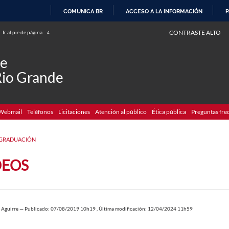
COMUNICA BR
ACCESO A LA INFORMACIÓN
P
IR
CONTRASTE ALTO
Ir al pie de página
4
AL
CONTENIDO
de
Rio Grande
Webmail
Teléfonos
Licitaciones
Atención al público
Ética pública
Preguntas fre
GRADUACIÓN
DEOS
 Aguirre
—
Publicado: 07/08/2019 10h19
,
Última modificación: 12/04/2024 11h59