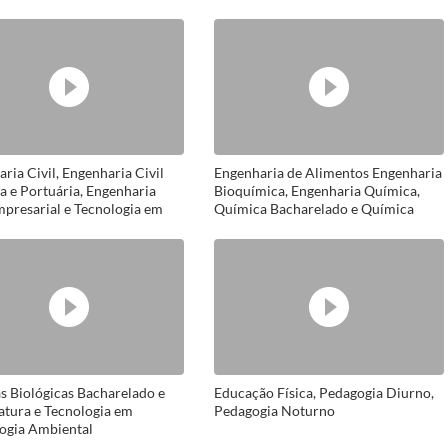
ria Civil, Engenharia Civil
Engenharia de Alimentos Engenharia
a e Portuária, Engenharia
Bioquímica, Engenharia Química,
mpresarial e Tecnologia em
Química Bacharelado e Química
 Ambiental
Licenciatura
s Biológicas Bacharelado e
Educação Física, Pedagogia Diurno,
atura e Tecnologia em
Pedagogia Noturno
logia Ambiental