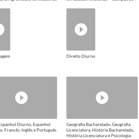
tícias – Campus de Santo
São Lourenço do Sul
o da Patrulha
magem
Direito Diurno
Espanhol Diurno, Espanhol
Geografia Bacharelado, Geografia
, Francês, Inglês e Português
Licenciatura, História Bacharelado,
História Licenciatura e Psicologia