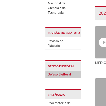
Nacional da
Ciência e da
Tecnologia
202
REVISÃO DO ESTATUTO
Revisão do
Estatuto
MEDIC
DEFESO ELEITORAL
Defeso Eleitoral
ENSEÑANZA
Prorrectoría de