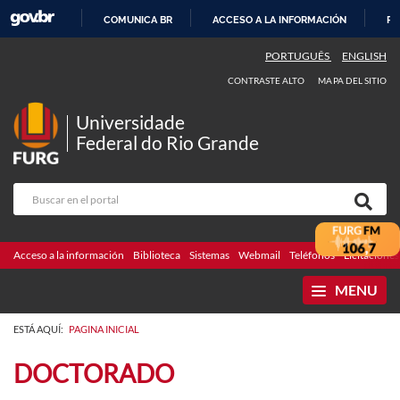
COMUNICA BR
ACCESO A LA INFORMACIÓN
PA
IR
PORTUGUÊS
ENGLISH
AL
CONTRASTE ALTO
MAPA DEL SITIO
CONTENIDO
Universidade
Federal do Rio Grande
Acceso a la información
Biblioteca
Sistemas
Webmail
Teléfonos
Licitaciones
MENU
ESTÁ AQUÍ:
PAGINA INICIAL
DOCTORADO