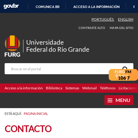
COMUNICA BR
ACCESO A LA INFORMACIÓN
PA
IR
PORTUGUÊS
ENGLISH
AL
CONTRASTE ALTO
MAPA DEL SITIO
CONTENIDO
Universidade
Federal do Rio Grande
Acceso a la información
Biblioteca
Sistemas
Webmail
Teléfonos
Licitaciones
MENU
ESTÁ AQUÍ:
PAGINA INICIAL
CONTACTO