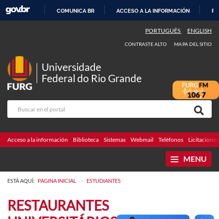
COMUNICA BR
ACCESO A LA INFORMACIÓN
PA
IR
PORTUGUÊS
ENGLISH
AL
CONTRASTE ALTO
MAPA DEL SITIO
CONTENIDO
Universidade
Federal do Rio Grande
Acceso a la información
Biblioteca
Sistemas
Webmail
Teléfonos
Licitaciones
MENU
>
ESTÁ AQUÍ:
PAGINA INICIAL
ESTUDIANTES
RESTAURANTES