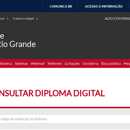
COMUNICA BR
ACESSO À INFORMAÇÃO
IR
ALTO CONTRAS
usca
Ir para o rodapé
3
4
PARA
O
de
CONTEÚDO
Rio Grande
blioteca
Sistemas
Webmail
Telefones
Licitações
Ouvidoria
Ética pública
Per
NSULTAR DIPLOMA DIGITAL