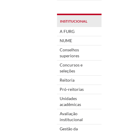
INSTITUCIONAL
A FURG
NUME
Conselhos
superiores
Concursos e
seleções
Reitoria
Pró-reitorias
Unidades
acadêmicas
Avaliação
institucional
Gestão da