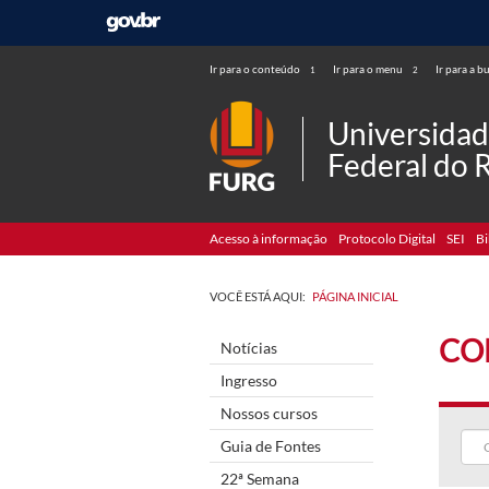
Ir para o conteúdo
Ir para o menu
Ir para a b
1
2
Universida
Federal do 
Acesso à informação
Protocolo Digital
SEI
Bi
VOCÊ ESTÁ AQUI:
PÁGINA INICIAL
CO
Notícias
Ingresso
Nossos cursos
Guia de Fontes
22ª Semana