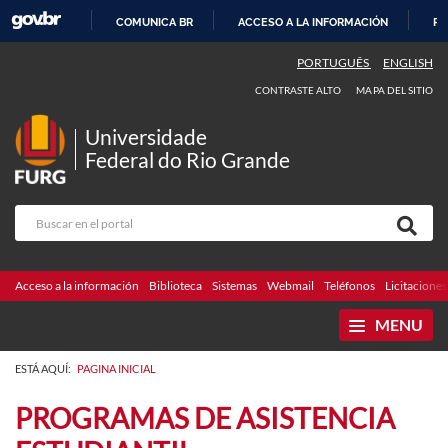
COMUNICA BR
ACCESO A LA INFORMACIÓN
PA
IR
PORTUGUÊS
ENGLISH
AL
CONTRASTE ALTO
MAPA DEL SITIO
CONTENIDO
Universidade
Federal do Rio Grande
Acceso a la información
Biblioteca
Sistemas
Webmail
Teléfonos
Licitaciones
MENU
ESTÁ AQUÍ:
PAGINA INICIAL
PROGRAMAS DE ASISTENCIA