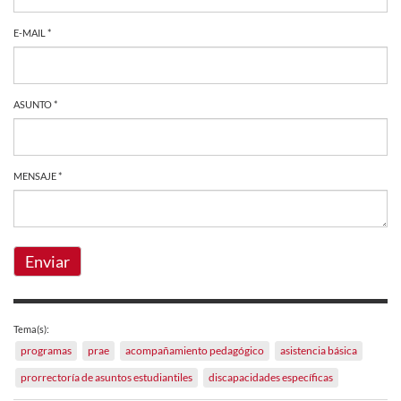
E-MAIL *
ASUNTO *
MENSAJE *
Enviar
Tema(s):
programas
prae
acompañamiento pedagógico
asistencia básica
prorrectoría de asuntos estudiantiles
discapacidades específicas