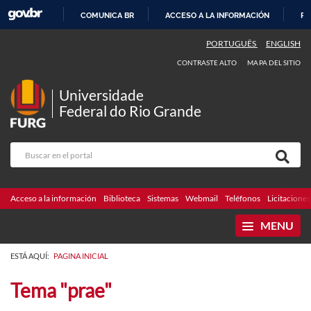
COMUNICA BR
ACCESO A LA INFORMACIÓN
PA
IR
PORTUGUÊS
ENGLISH
AL
CONTRASTE ALTO
MAPA DEL SITIO
CONTENIDO
Universidade
Federal do Rio Grande
Acceso a la información
Biblioteca
Sistemas
Webmail
Teléfonos
Licitaciones
MENU
ESTÁ AQUÍ:
PAGINA INICIAL
Tema "prae"