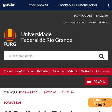
COMUNICA BR
ACCESO A LA INFORMACIÓN
PA
IR
PORTUGUÊS
ENGLISH
AL
CONTRASTE ALTO
MAPA DEL SITIO
CONTENIDO
Universidade
Federal do Rio Grande
Acceso a la información
Biblioteca
Sistemas
Webmail
Teléfonos
Licitaciones
MENU
>
>
ESTÁ AQUÍ:
PAGINA INICIAL
NOTÍCIAS
CULTURA
BOAS-VINDAS