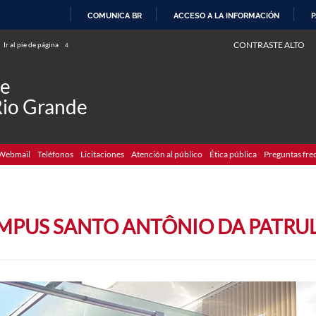
COMUNICA BR
ACCESO A LA INFORMACIÓN
P
IR
CONTRASTE ALTO
Ir al pie de página
4
AL
CONTENIDO
de
Rio Grande
Webmail
Teléfonos
Licitaciones
Atención al público
Ética pública
Preguntas fre
MPUS SANTO ANTÔNIO DA PATRU