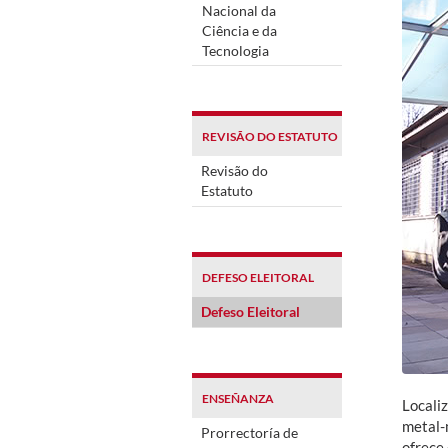
Nacional da
Ciência e da
Tecnologia
REVISÃO DO ESTATUTO
Revisão do
Estatuto
DEFESO ELEITORAL
Defeso Eleitoral
ENSEÑANZA
L
ocali
metal-
Prorrectoría de
ofrece