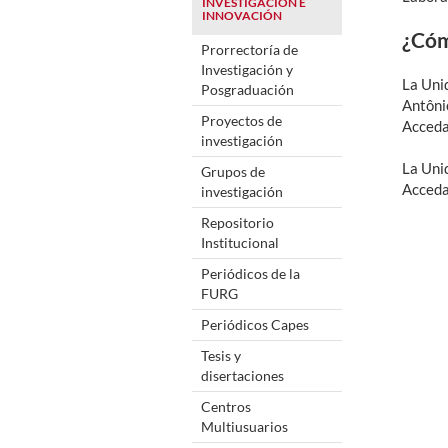
INVESTIGACIÓN E
INNOVACIÓN
¿Cóm
Prorrectoría de
Investigación y
La Unid
Posgraduación
Antôni
Proyectos de
Acced
investigación
La Unid
Grupos de
Acced
investigación
Repositorio
Institucional
Periódicos de la
FURG
Periódicos Capes
Tesis y
disertaciones
Centros
Multiusuarios