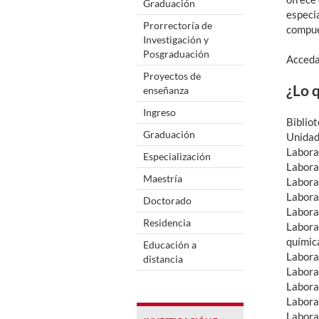
Graduación
especia
Prorrectoría de
compues
Investigación y
Posgraduación
Acceda
Proyectos de
¿Lo 
enseñanza
Ingreso
Bibliot
Graduación
Unidad 
Labora
Especialización
Labora
Maestría
Labora
Labora
Doctorado
Labora
Residencia
Labora
químic
Educación a
Labora
distancia
Labora
Labora
Labora
Labora