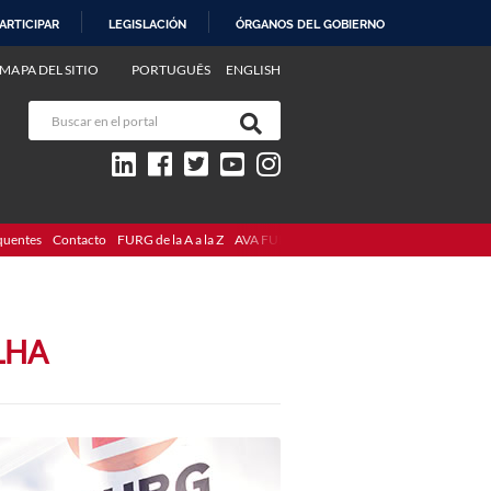
ARTICIPAR
LEGISLACIÓN
ÓRGANOS DEL GOBIERNO
MAPA DEL SITIO
PORTUGUÊS
ENGLISH
quentes
Contacto
FURG de la A a la Z
AVA FURG
LHA