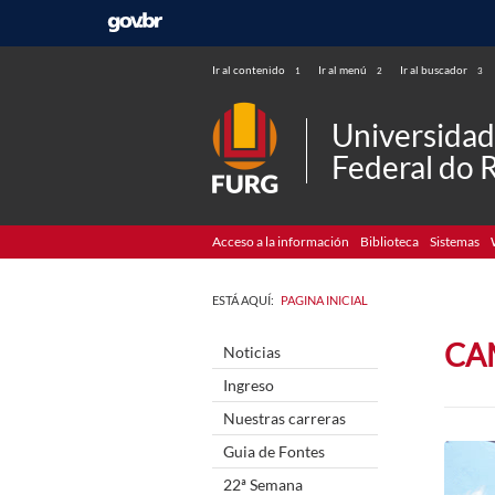
Ir al contenido
Ir al menú
Ir al buscador
1
2
3
Universida
Federal do 
Acceso a la información
Biblioteca
Sistemas
ESTÁ AQUÍ:
PAGINA INICIAL
CA
Noticias
Ingreso
Nuestras carreras
Guia de Fontes
22ª Semana