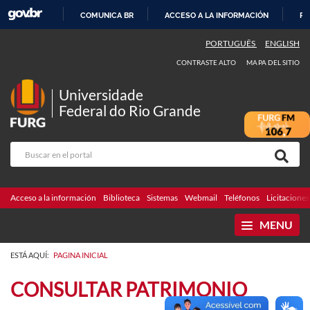
COMUNICA BR
ACCESO A LA INFORMACIÓN
PA
IR
PORTUGUÊS
ENGLISH
AL
CONTRASTE ALTO
MAPA DEL SITIO
CONTENIDO
Universidade
Federal do Rio Grande
Acceso a la información
Biblioteca
Sistemas
Webmail
Teléfonos
Licitaciones
MENU
ESTÁ AQUÍ:
PAGINA INICIAL
CONSULTAR PATRIMONIO