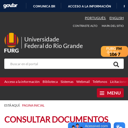
COMUNICA BR
ACCESO A LA INFORMACIÓN
PA
IR
PORTUGUÊS
ENGLISH
AL
CONTRASTE ALTO
MAPA DEL SITIO
CONTENIDO
Universidade
Federal do Rio Grande
Acceso a la información
Biblioteca
Sistemas
Webmail
Teléfonos
Licitaciones
MENU
ESTÁ AQUÍ:
PAGINA INICIAL
CONSULTAR DOCUMENTOS