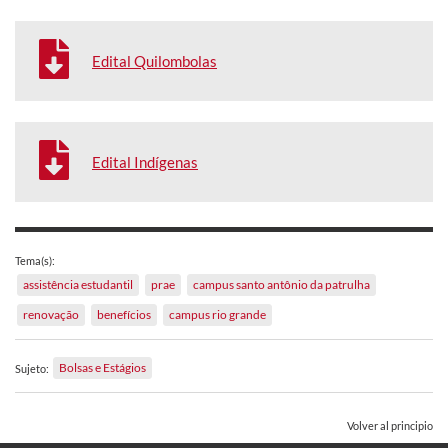
Edital Quilombolas
Edital Indígenas
Tema(s):
assistência estudantil
prae
campus santo antônio da patrulha
renovação
benefícios
campus rio grande
Bolsas e Estágios
Sujeto:
Volver al principio