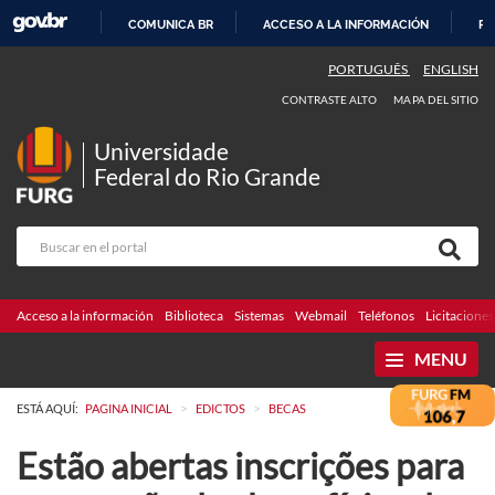
COMUNICA BR
ACCESO A LA INFORMACIÓN
PA
IR
PORTUGUÊS
ENGLISH
AL
CONTRASTE ALTO
MAPA DEL SITIO
CONTENIDO
Universidade
Federal do Rio Grande
Acceso a la información
Biblioteca
Sistemas
Webmail
Teléfonos
Licitaciones
MENU
>
>
ESTÁ AQUÍ:
PAGINA INICIAL
EDICTOS
BECAS
Estão abertas inscrições para