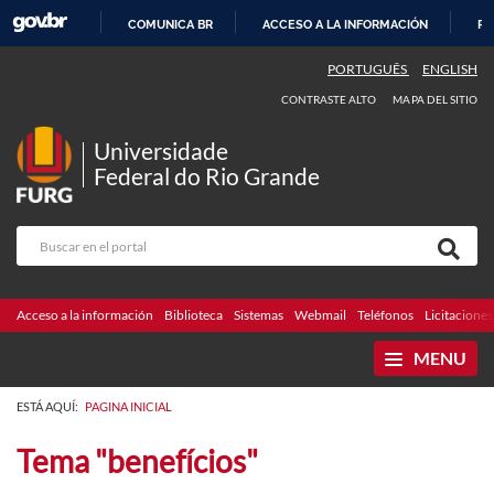
COMUNICA BR
ACCESO A LA INFORMACIÓN
PA
IR
PORTUGUÊS
ENGLISH
AL
CONTRASTE ALTO
MAPA DEL SITIO
CONTENIDO
Universidade
Federal do Rio Grande
Acceso a la información
Biblioteca
Sistemas
Webmail
Teléfonos
Licitaciones
MENU
ESTÁ AQUÍ:
PAGINA INICIAL
Tema "benefícios"