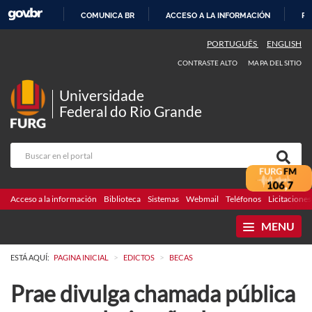
COMUNICA BR
ACCESO A LA INFORMACIÓN
PA
IR
PORTUGUÊS
ENGLISH
AL
CONTRASTE ALTO
MAPA DEL SITIO
CONTENIDO
Universidade
Federal do Rio Grande
Acceso a la información
Biblioteca
Sistemas
Webmail
Teléfonos
Licitaciones
MENU
>
>
ESTÁ AQUÍ:
PAGINA INICIAL
EDICTOS
BECAS
Prae divulga chamada pública