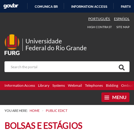
COMUNICA BR
INFORMATION ACCESS
PARTICI
SKIP
PORTUGUÊS
ESPAÑOL
TO
HIGH CONTRAST
SITE MAP
CONTENT
Universidade
Federal do Rio Grande
Information Access
Library
Systems
Webmail
Telephones
Bidding
Ombuds
MENU
>
YOU ARE HERE:
HOME
PUBLIC EDICT
BOLSAS E ESTÁGIOS