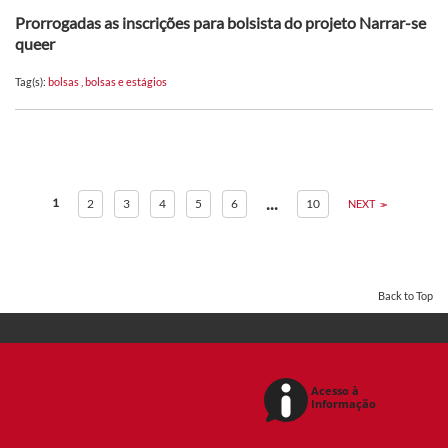
Prorrogadas as inscrições para bolsista do projeto Narrar-se
queer
Tag(s):
bolsas
,
bolsas e estágios
...
1
2
3
4
5
6
10
NEXT
Back to Top