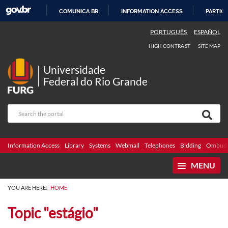
COMUNICA BR
INFORMATION ACCESS
PARTICI
SKIP
PORTUGUÊS
ESPAÑOL
TO
HIGH CONTRAST
SITE MAP
CONTENT
Universidade
Federal do Rio Grande
Information Access
Library
Systems
Webmail
Telephones
Bidding
Ombuds
MENU
YOU ARE HERE:
HOME
Topic "estágio"