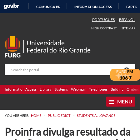
COMUNICA BR
INFORMATION ACCESS
PARTICI
SKIP
PORTUGUÊS
ESPAÑOL
TO
HIGH CONTRAST
SITE MAP
CONTENT
Universidade
Federal do Rio Grande
Information Access
Library
Systems
Webmail
Telephones
Bidding
Ombuds
MENU
>
>
YOU ARE HERE:
HOME
PUBLIC EDICT
STUDENTS ALLOWANCE
Proinfra divulga resultado da