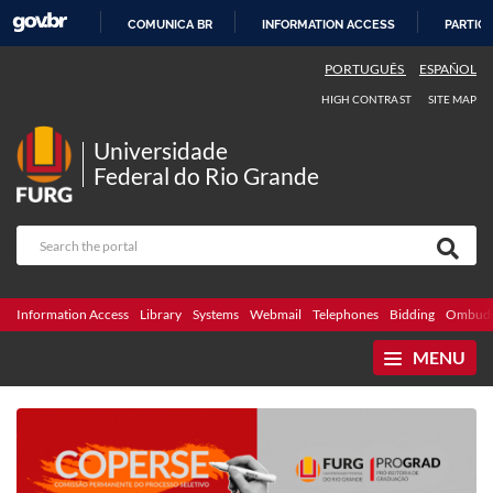
COMUNICA BR
INFORMATION ACCESS
PARTICI
SKIP
PORTUGUÊS
ESPAÑOL
TO
HIGH CONTRAST
SITE MAP
CONTENT
Universidade
Federal do Rio Grande
Information Access
Library
Systems
Webmail
Telephones
Bidding
Ombuds
MENU