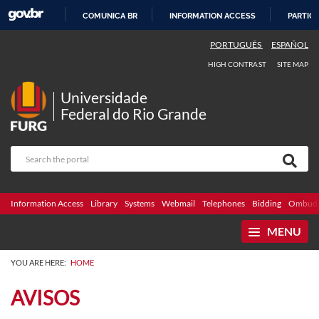
COMUNICA BR
INFORMATION ACCESS
PARTICI
SKIP
PORTUGUÊS
ESPAÑOL
TO
HIGH CONTRAST
SITE MAP
CONTENT
Universidade
Federal do Rio Grande
Information Access
Library
Systems
Webmail
Telephones
Bidding
Ombuds
MENU
YOU ARE HERE:
HOME
AVISOS