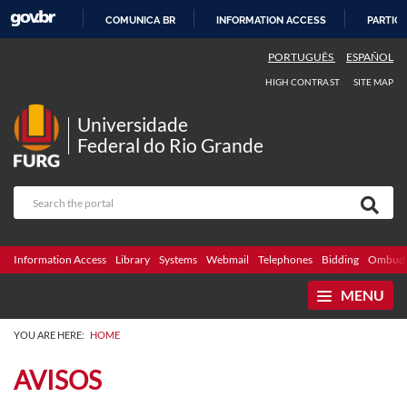
COMUNICA BR
INFORMATION ACCESS
PARTICI
SKIP
PORTUGUÊS
ESPAÑOL
TO
HIGH CONTRAST
SITE MAP
CONTENT
Universidade
Federal do Rio Grande
Information Access
Library
Systems
Webmail
Telephones
Bidding
Ombuds
MENU
YOU ARE HERE:
HOME
AVISOS