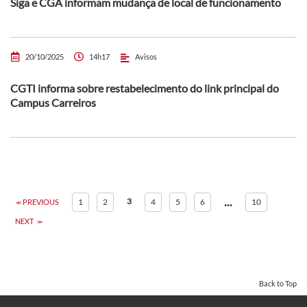
Siga e CGA informam mudança de local de funcionamento
20/10/2025
14h17
Avisos
CGTI informa sobre restabelecimento do link principal do
Campus Carreiros
...
3
1
2
4
5
6
10
PREVIOUS
NEXT
Back to Top