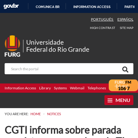
COMUNICA BR
INFORMATION ACCESS
PARTICI
SKIP
PORTUGUÊS
ESPAÑOL
TO
HIGH CONTRAST
SITE MAP
CONTENT
Universidade
Federal do Rio Grande
Information Access
Library
Systems
Webmail
Telephones
Bidding
Ombuds
MENU
>
YOU ARE HERE:
HOME
NOTICES
CGTI informa sobre parada