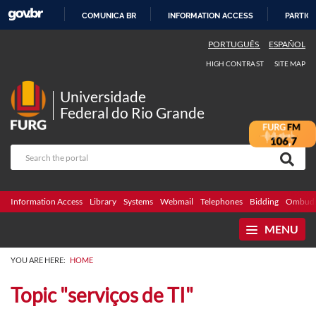
COMUNICA BR
INFORMATION ACCESS
PARTICI
SKIP
PORTUGUÊS
ESPAÑOL
TO
HIGH CONTRAST
SITE MAP
CONTENT
Universidade
Federal do Rio Grande
Information Access
Library
Systems
Webmail
Telephones
Bidding
Ombuds
MENU
YOU ARE HERE:
HOME
Topic "serviços de TI"