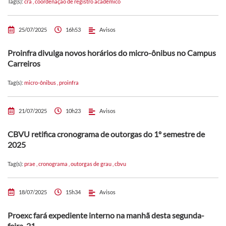
Tag(s):
cra
,
coordenação de registro acadêmico
25/07/2025
16h53
Avisos
Proinfra divulga novos horários do micro-ônibus no Campus
Carreiros
Tag(s):
micro-ônibus
,
proinfra
21/07/2025
10h23
Avisos
CBVU retifica cronograma de outorgas do 1º semestre de
2025
Tag(s):
prae
,
cronograma
,
outorgas de grau
,
cbvu
18/07/2025
15h34
Avisos
Proexc fará expediente interno na manhã desta segunda-
feira, 21