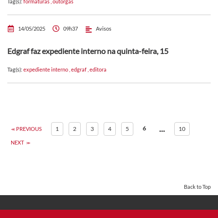
Tag(s):
formaturas
,
outorgas
14/05/2025
09h37
Avisos
Edgraf faz expediente interno na quinta-feira, 15
Tag(s):
expediente interno
,
edgraf
,
editora
...
6
1
2
3
4
5
10
PREVIOUS
NEXT
Back to Top