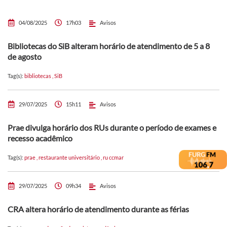
04/08/2025
17h03
Avisos
Bibliotecas do SiB alteram horário de atendimento de 5 a 8
de agosto
Tag(s):
bibliotecas
,
SiB
29/07/2025
15h11
Avisos
Prae divulga horário dos RUs durante o período de exames e
recesso acadêmico
Tag(s):
prae
,
restaurante universitário
,
ru ccmar
29/07/2025
09h34
Avisos
CRA altera horário de atendimento durante as férias