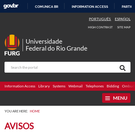
COMUNICA BR
INFORMATION ACCESS
PARTICI
SKIP
PORTUGUÊS
ESPAÑOL
TO
HIGH CONTRAST
SITE MAP
CONTENT
Universidade
Federal do Rio Grande
Information Access
Library
Systems
Webmail
Telephones
Bidding
Ombuds
MENU
YOU ARE HERE:
HOME
AVISOS