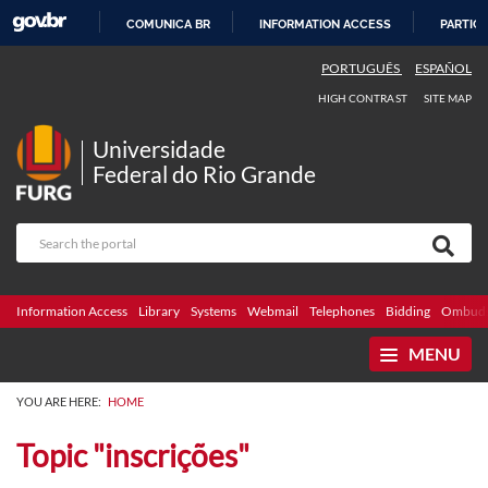
COMUNICA BR
INFORMATION ACCESS
PARTICI
SKIP
PORTUGUÊS
ESPAÑOL
TO
HIGH CONTRAST
SITE MAP
CONTENT
Universidade
Federal do Rio Grande
Information Access
Library
Systems
Webmail
Telephones
Bidding
Ombuds
MENU
YOU ARE HERE:
HOME
Topic "inscrições"