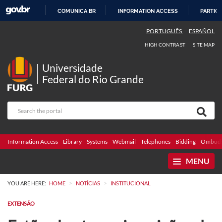
COMUNICA BR
INFORMATION ACCESS
PARTICI
SKIP
PORTUGUÊS
ESPAÑOL
TO
HIGH CONTRAST
SITE MAP
CONTENT
Universidade
Federal do Rio Grande
Information Access
Library
Systems
Webmail
Telephones
Bidding
Ombuds
MENU
>
>
YOU ARE HERE:
HOME
NOTÍCIAS
INSTITUCIONAL
EXTENSÃO