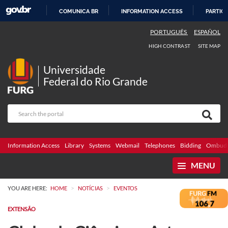
COMUNICA BR
INFORMATION ACCESS
PARTICI
SKIP
PORTUGUÊS
ESPAÑOL
TO
HIGH CONTRAST
SITE MAP
CONTENT
Universidade
Federal do Rio Grande
Information Access
Library
Systems
Webmail
Telephones
Bidding
Ombuds
MENU
>
>
YOU ARE HERE:
HOME
NOTÍCIAS
EVENTOS
EXTENSÃO