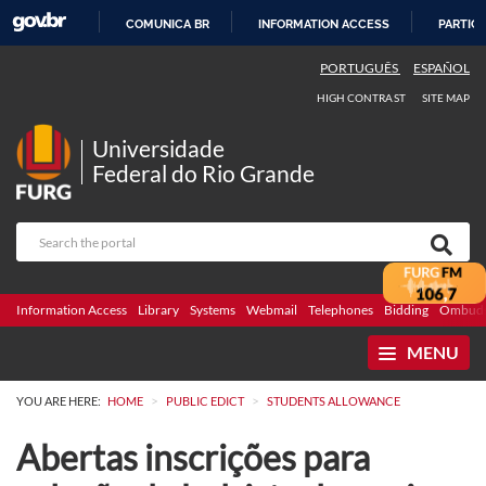
COMUNICA BR
INFORMATION ACCESS
PARTICI
SKIP
PORTUGUÊS
ESPAÑOL
TO
HIGH CONTRAST
SITE MAP
CONTENT
Universidade
Federal do Rio Grande
Information Access
Library
Systems
Webmail
Telephones
Bidding
Ombuds
MENU
>
>
YOU ARE HERE:
HOME
PUBLIC EDICT
STUDENTS ALLOWANCE
Abertas inscrições para