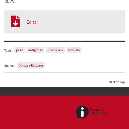
3029.
Edital
prae
indígenas
inscrições
bolsista
Tag(s):
Bolsas e Estágios
Subject:
Back to Top