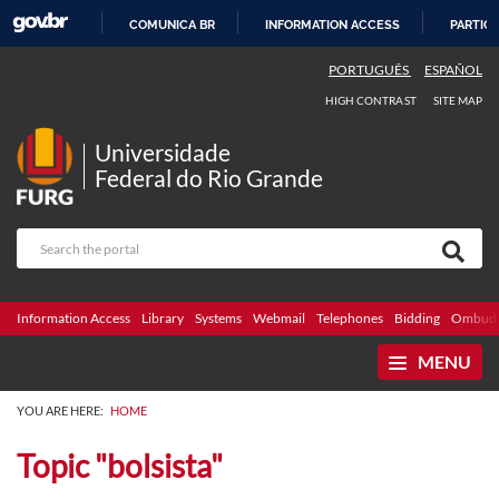
COMUNICA BR
INFORMATION ACCESS
PARTICI
SKIP
PORTUGUÊS
ESPAÑOL
TO
HIGH CONTRAST
SITE MAP
CONTENT
Universidade
Federal do Rio Grande
Information Access
Library
Systems
Webmail
Telephones
Bidding
Ombuds
MENU
YOU ARE HERE:
HOME
Topic "bolsista"