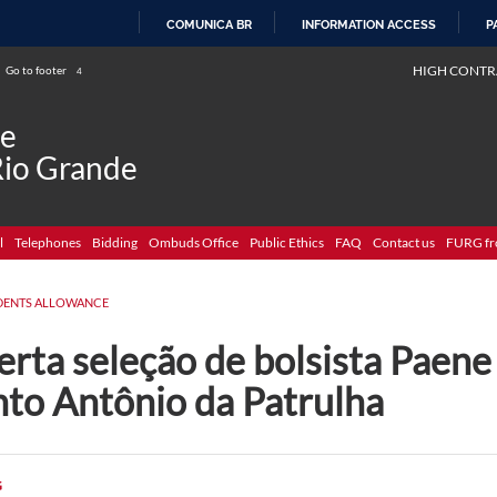
COMUNICA BR
INFORMATION ACCESS
P
SKIP
HIGH CONTR
Go to footer
4
TO
CONTENT
de
Rio Grande
l
Telephones
Bidding
Ombuds Office
Public Ethics
FAQ
Contact us
FURG fr
DENTS ALLOWANCE
erta seleção de bolsista Paen
nto Antônio da Patrulha
G