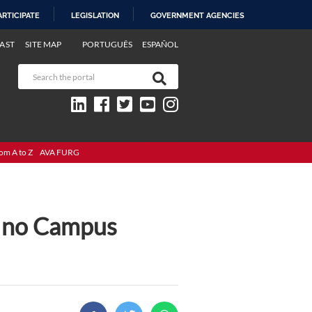
ARTICIPATE
LEGISLATION
GOVERNMENT AGENCIES
AST
SITE MAP
PORTUGUÊS
ESPAÑOL
om A to Z
AVA FURG
e no Campus