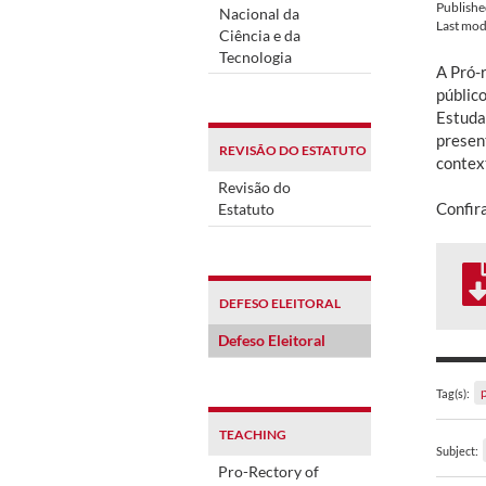
Publish
Nacional da
Last mod
Ciência e da
Tecnologia
A Pró-
públic
Estuda
presen
REVISÃO DO ESTATUTO
contex
Revisão do
Confir
Estatuto
DEFESO ELEITORAL
Defeso Eleitoral
Tag(s):
TEACHING
Subject:
Pro-Rectory of