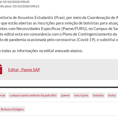
ed: 05/10/2020 09h20
ification: 05/10/2020 09h21
reitoria de Assuntos Estudantis (Prae), por meio da Coordenação de
o que estão abertas as inscrições para seleção de bolsistas para atu
ntes com Necessidades Específicas (Paene/FURG), no Campus de San
te edital está em consonância com o Plano de Contingenciamento da
to de pandemia ocasionada pelo coronavírus (Covid-19), e substitui o
a todas as informações no edital anexado abaixo.
Edital - Paene SAP
prae
campus santo antônio da patrulha
paene
inscrições
bolsista
bolsa
Bolsas e Estágios