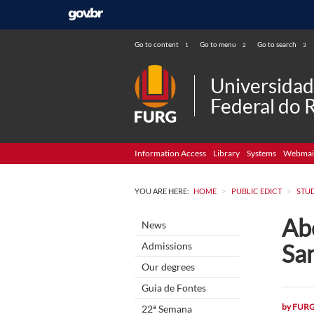
Go to content
Go to menu
Go to search
1
2
3
Universida
Federal do 
Information Access
Library
Systems
Webmai
>
>
YOU ARE HERE:
HOME
PUBLIC EDICT
STU
Ab
News
Sa
Admissions
Our degrees
Guia de Fontes
by
FUR
22ª Semana