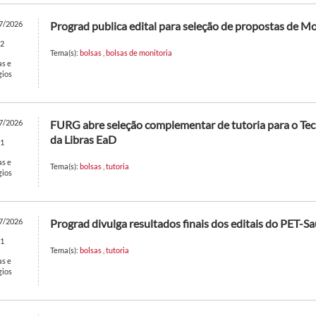
7/2026
Prograd publica edital para seleção de propostas de M
2
Tema(s):
bolsas
,
bolsas de monitoria
as e
gios
7/2026
FURG abre seleção complementar de tutoria para o Te
da Libras EaD
1
as e
Tema(s):
bolsas
,
tutoria
gios
7/2026
Prograd divulga resultados finais dos editais do PET-S
1
Tema(s):
bolsas
,
tutoria
as e
gios