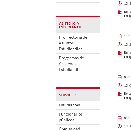
10h3
Bols
Está
ASISTENCIA
ESTUDIANTIL
10/0
Prorrectoría de
Asuntos
10h2
Estudiantiles
Bols
Está
Programas de
Asistencia
Estudiantil
09/0
13h0
Bols
SERVICIOS
Está
Estudiantes
Funcionarios
09/0
públicos
10h2
Comunidad