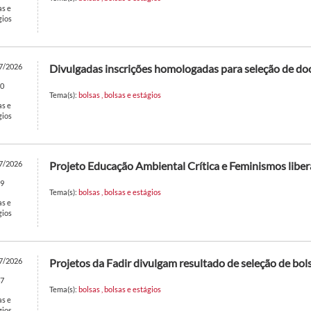
as e
gios
7/2026
Divulgadas inscrições homologadas para seleção de do
0
Tema(s):
bolsas
,
bolsas e estágios
as e
gios
7/2026
Projeto Educação Ambiental Crítica e Feminismos libera
9
Tema(s):
bolsas
,
bolsas e estágios
as e
gios
7/2026
Projetos da Fadir divulgam resultado de seleção de bols
7
Tema(s):
bolsas
,
bolsas e estágios
as e
gios