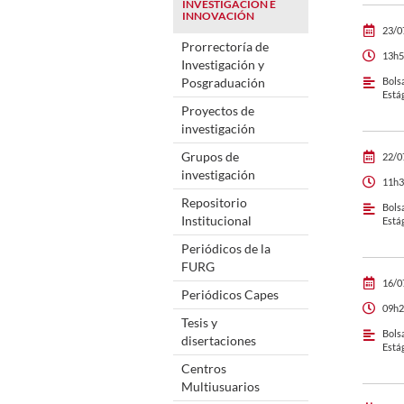
INVESTIGACIÓN E
INNOVACIÓN
23/0
Prorrectoría de
13h5
Investigación y
Posgraduación
Bols
Está
Proyectos de
investigación
Grupos de
22/0
investigación
11h3
Repositorio
Bols
Institucional
Está
Periódicos de la
FURG
16/0
Periódicos Capes
09h2
Tesis y
Bols
disertaciones
Está
Centros
Multiusuarios