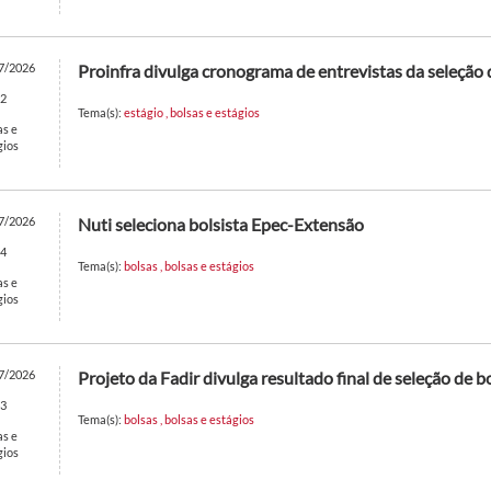
7/2026
Proinfra divulga cronograma de entrevistas da seleção
2
Tema(s):
estágio
,
bolsas e estágios
as e
gios
7/2026
Nuti seleciona bolsista Epec-Extensão
4
Tema(s):
bolsas
,
bolsas e estágios
as e
gios
7/2026
Projeto da Fadir divulga resultado final de seleção de b
3
Tema(s):
bolsas
,
bolsas e estágios
as e
gios