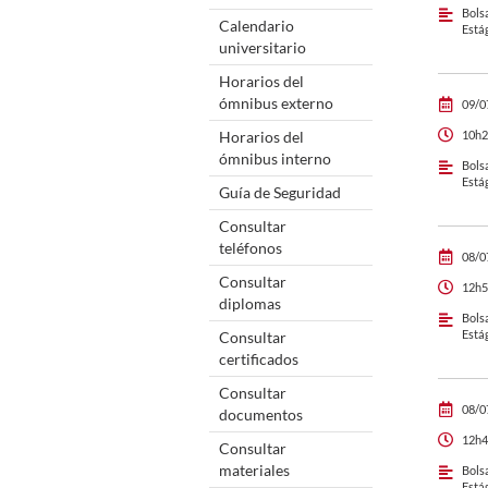
Bols
Calendario
Está
universitario
Horarios del
ómnibus externo
09/0
Horarios del
10h2
ómnibus interno
Bols
Está
Guía de Seguridad
Consultar
teléfonos
08/0
Consultar
12h5
diplomas
Bols
Está
Consultar
certificados
Consultar
08/0
documentos
12h4
Consultar
materiales
Bols
Está