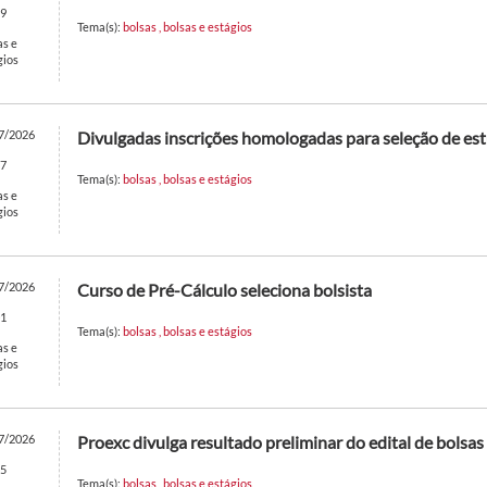
9
Tema(s):
bolsas
,
bolsas e estágios
as e
gios
7/2026
Divulgadas inscrições homologadas para seleção de es
7
Tema(s):
bolsas
,
bolsas e estágios
as e
gios
7/2026
Curso de Pré-Cálculo seleciona bolsista
1
Tema(s):
bolsas
,
bolsas e estágios
as e
gios
7/2026
Proexc divulga resultado preliminar do edital de bolsa
5
Tema(s):
bolsas
,
bolsas e estágios