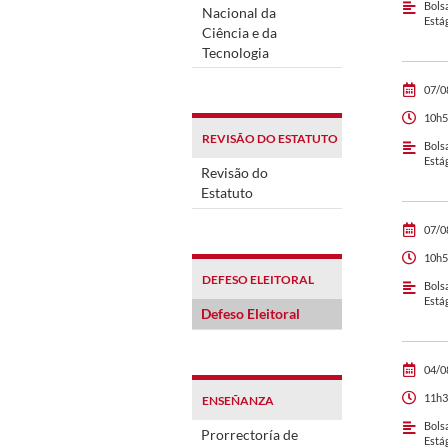
Bols
Nacional da
Está
Ciência e da
Tecnologia
07/0
10h5
REVISÃO DO ESTATUTO
Bols
Está
Revisão do
Estatuto
07/0
10h5
DEFESO ELEITORAL
Bols
Está
Defeso Eleitoral
04/0
11h3
ENSEÑANZA
Bols
Prorrectoría de
Está