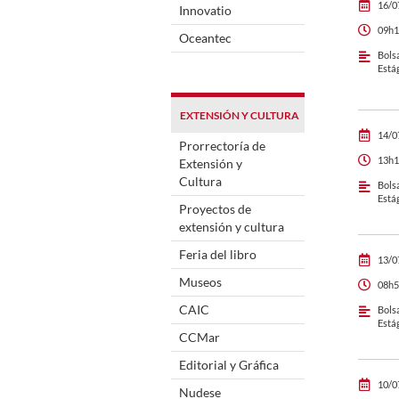
16/0
Innovatio
09h1
Oceantec
Bols
Está
EXTENSIÓN Y CULTURA
14/0
Prorrectoría de
13h1
Extensión y
Cultura
Bols
Está
Proyectos de
extensión y cultura
Feria del libro
13/0
Museos
08h5
CAIC
Bols
Está
CCMar
Editorial y Gráfica
10/0
Nudese