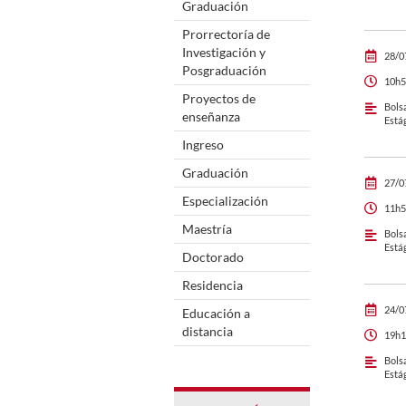
Graduación
Prorrectoría de
Investigación y
28/0
Posgraduación
10h5
Proyectos de
Bols
enseñanza
Está
Ingreso
Graduación
27/0
Especialización
11h5
Maestría
Bols
Está
Doctorado
Residencia
24/0
Educación a
distancia
19h1
Bols
Está