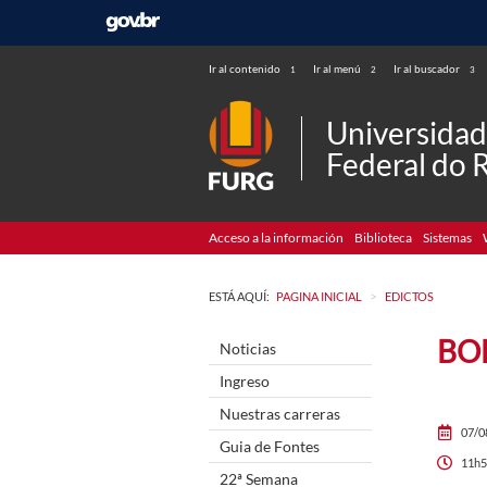
Ir al contenido
Ir al menú
Ir al buscador
1
2
3
Universida
Federal do 
Acceso a la información
Biblioteca
Sistemas
>
ESTÁ AQUÍ:
PAGINA INICIAL
EDICTOS
BOL
Noticias
Ingreso
Nuestras carreras
07/0
Guia de Fontes
11h5
22ª Semana