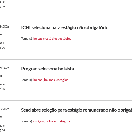
as e
gios
8/2026
ICHI seleciona para estágio não obrigatório
9
Tema(s):
bolsas e estágios
,
estágios
as e
gios
8/2026
Prograd seleciona bolsista
0
Tema(s):
bolsas
,
bolsas e estágios
as e
gios
8/2026
Sead abre seleção para estágio remunerado não obriga
9
Tema(s):
estágio
,
bolsas e estágios
as e
gios