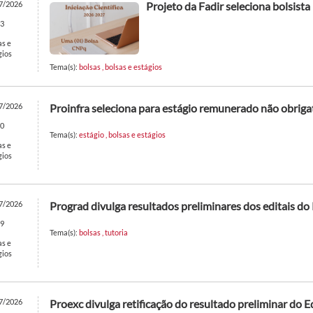
7/2026
Projeto da Fadir seleciona bolsista
3
as e
gios
Tema(s):
bolsas
,
bolsas e estágios
7/2026
Proinfra seleciona para estágio remunerado não obriga
0
Tema(s):
estágio
,
bolsas e estágios
as e
gios
7/2026
Prograd divulga resultados preliminares dos editais d
9
Tema(s):
bolsas
,
tutoria
as e
gios
7/2026
Proexc divulga retificação do resultado preliminar do E