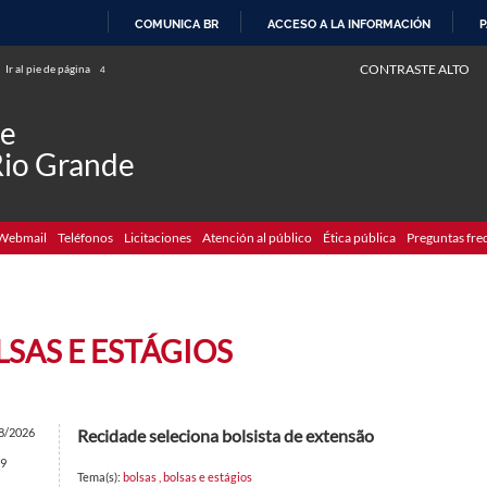
COMUNICA BR
ACCESO A LA INFORMACIÓN
P
IR
CONTRASTE ALTO
Ir al pie de página
4
AL
CONTENIDO
de
Rio Grande
Webmail
Teléfonos
Licitaciones
Atención al público
Ética pública
Preguntas fre
SAS E ESTÁGIOS
8/2026
Recidade seleciona bolsista de extensão
9
Tema(s):
bolsas
,
bolsas e estágios