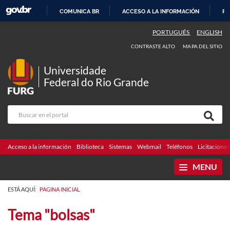
COMUNICA BR
ACCESO A LA INFORMACIÓN
PA
IR
PORTUGUÊS
ENGLISH
AL
CONTRASTE ALTO
MAPA DEL SITIO
CONTENIDO
Universidade
Federal do Rio Grande
Acceso a la información
Biblioteca
Sistemas
Webmail
Teléfonos
Licitaciones
MENU
ESTÁ AQUÍ:
PAGINA INICIAL
Tema "bolsas"