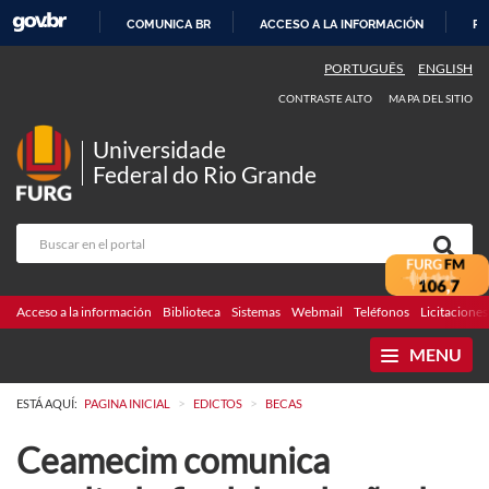
COMUNICA BR
ACCESO A LA INFORMACIÓN
PA
IR
PORTUGUÊS
ENGLISH
AL
CONTRASTE ALTO
MAPA DEL SITIO
CONTENIDO
Universidade
Federal do Rio Grande
Acceso a la información
Biblioteca
Sistemas
Webmail
Teléfonos
Licitaciones
MENU
>
>
ESTÁ AQUÍ:
PAGINA INICIAL
EDICTOS
BECAS
Ceamecim comunica