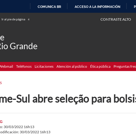
COMUNICA BR
ACCESO A LA INFORMACIÓN
P
IR
CONTRASTE ALTO
Ir al pie de página
4
AL
CONTENIDO
de
Rio Grande
Webmail
Teléfonos
Licitaciones
Atención al público
Ética pública
Preguntas fre
S
e-Sul abre seleção para bolsi
G
do: 30/03/2022 16h13
odificación: 30/03/2022 16h13