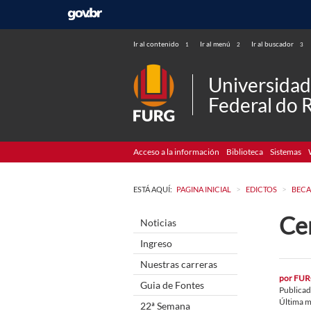
Ir al contenido
Ir al menú
Ir al buscador
1
2
3
Universida
Federal do 
Acceso a la información
Biblioteca
Sistemas
>
>
ESTÁ AQUÍ:
PAGINA INICIAL
EDICTOS
BECA
Cem
Noticias
Ingreso
Nuestras carreras
por
FUR
Guia de Fontes
Publica
Última m
22ª Semana