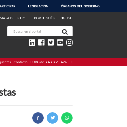
ARTICIPAR
LEGISLACIÓN
ÓRGANOS DEL GOBIERNO
MAPA DEL SITIO
PORTUGUÊS
ENGLISH
quentes
Contacto
FURG de la A a la Z
AVA FURG
stas