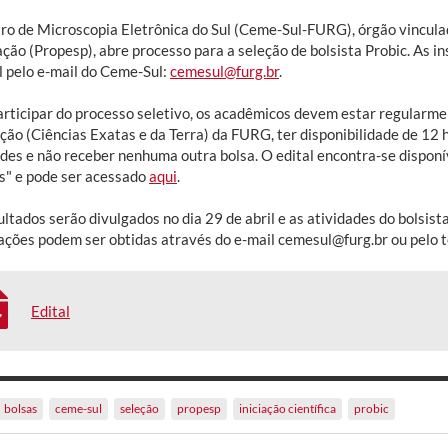
ro de Microscopia Eletrônica do Sul (Ceme-Sul-FURG), órgão vinculad
ão (Propesp), abre processo para a seleção de bolsista Probic. As in
l pelo e-mail do Ceme-Sul:
cemesul@furg.br
.
articipar do processo seletivo, os acadêmicos devem estar regularm
ção (Ciências Exatas e da Terra) da FURG, ter disponibilidade de 12
ades e não receber nenhuma outra bolsa. O edital encontra-se disponí
as" e pode ser acessado
aqui
.
ltados serão divulgados no dia 29 de abril e as atividades do bolsista
ações podem ser obtidas através do e-mail cemesul@furg.br ou pelo 
Edital
bolsas
ceme-sul
seleção
propesp
iniciação científica
probic