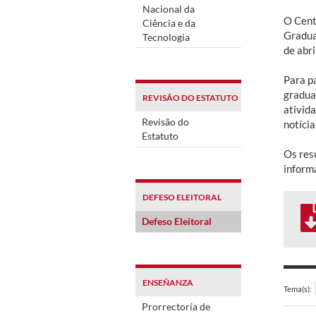
Nacional da
O Cent
Ciência e da
Graduaç
Tecnologia
de abri
Para p
gradua
REVISÃO DO ESTATUTO
ativid
Revisão do
notíci
Estatuto
Os resu
inform
DEFESO ELEITORAL
Defeso Eleitoral
ENSEÑANZA
Tema(s):
Prorrectoría de