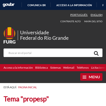
COMUNICA BR
ACCESO A LA INFORMACIÓN
PA
IR
PORTUGUÊS
ENGLISH
AL
CONTRASTE ALTO
MAPA DEL SITIO
CONTENIDO
Universidade
Federal do Rio Grande
Acceso a la información
Biblioteca
Sistemas
Webmail
Teléfonos
Licitaciones
MENU
ESTÁ AQUÍ:
PAGINA INICIAL
Tema "propesp"