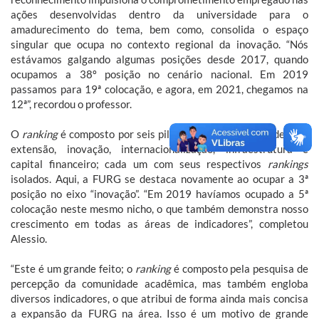
ações desenvolvidas dentro da universidade para o
amadurecimento do tema, bem como, consolida o espaço
singular que ocupa no contexto regional da inovação. “Nós
estávamos galgando algumas posições desde 2017, quando
ocupamos a 38º posição no cenário nacional. Em 2019
passamos para 19ª colocação, e agora, em 2021, chegamos na
12ª”, recordou o professor.
O
ranking
é composto por seis pilares: cultura empreendedora,
extensão, inovação, internacionalização, infraestrutura e
capital financeiro; cada um com seus respectivos
rankings
isolados. Aqui, a FURG se destaca novamente ao ocupar a 3ª
posição no eixo “inovação”. “Em 2019 havíamos ocupado a 5ª
colocação neste mesmo nicho, o que também demonstra nosso
crescimento em todas as áreas de indicadores”, completou
Alessio.
“Este é um grande feito; o
ranking
é composto pela pesquisa de
percepção da comunidade acadêmica, mas também engloba
diversos indicadores, o que atribui de forma ainda mais concisa
a expansão da FURG na área. Isso é um motivo de grande