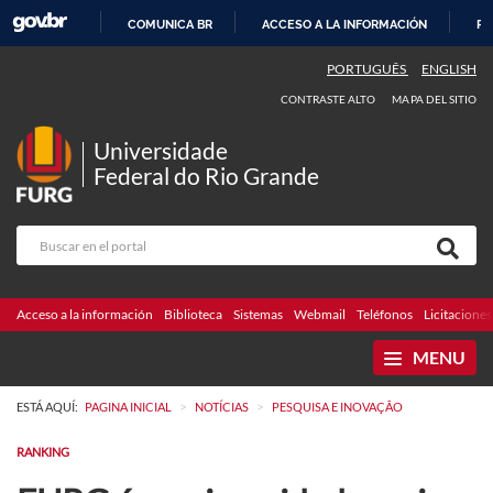
COMUNICA BR
ACCESO A LA INFORMACIÓN
PA
IR
PORTUGUÊS
ENGLISH
AL
CONTRASTE ALTO
MAPA DEL SITIO
CONTENIDO
Universidade
Federal do Rio Grande
Acceso a la información
Biblioteca
Sistemas
Webmail
Teléfonos
Licitaciones
MENU
>
>
ESTÁ AQUÍ:
PAGINA INICIAL
NOTÍCIAS
PESQUISA E INOVAÇÃO
RANKING