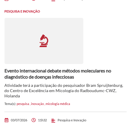
PESQUISA E INOVAÇÃO
Evento internacional debate métodos moleculares no
diagnóstico de doenças infecciosas
Atividade terá a participação do pesquisador Bram Spruijtenburg,
do Centro de Excelência em Micologia do Radboudumc-CWZ,
Holanda
Tema(s):
pesquisa
,
inovação
,
micologia médica
03/07/2026
11h32
Pesquisa e Inovação