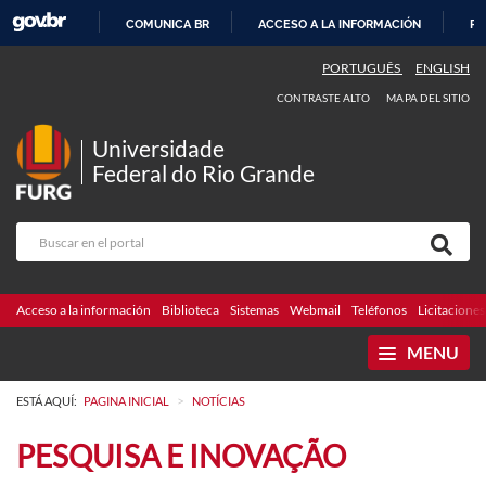
COMUNICA BR
ACCESO A LA INFORMACIÓN
PA
IR
PORTUGUÊS
ENGLISH
AL
CONTRASTE ALTO
MAPA DEL SITIO
CONTENIDO
Universidade
Federal do Rio Grande
Acceso a la información
Biblioteca
Sistemas
Webmail
Teléfonos
Licitaciones
MENU
>
ESTÁ AQUÍ:
PAGINA INICIAL
NOTÍCIAS
PESQUISA E INOVAÇÃO