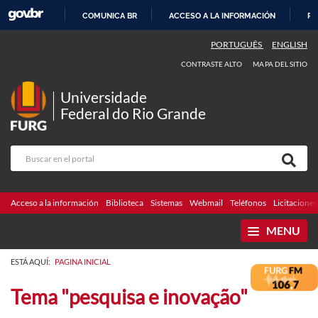
COMUNICA BR
ACCESO A LA INFORMACIÓN
PA
IR
PORTUGUÊS
ENGLISH
AL
CONTRASTE ALTO
MAPA DEL SITIO
CONTENIDO
Universidade
Federal do Rio Grande
Acceso a la información
Biblioteca
Sistemas
Webmail
Teléfonos
Licitaciones
MENU
ESTÁ AQUÍ:
PAGINA INICIAL
Tema "pesquisa e inovação"