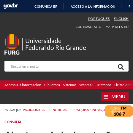
COMUNICA BR
ACCESO A LA INFORMACIÓN
PA
IR
PORTUGUÊS
ENGLISH
AL
CONTRASTE ALTO
MAPA DEL SITIO
CONTENIDO
Universidade
Federal do Rio Grande
Acceso a la información
Biblioteca
Sistemas
Webmail
Teléfonos
Licitaciones
MENU
>
>
ESTÁ AQUÍ:
PAGINA INICIAL
NOTÍCIAS
PESQUISA E INOVAÇÃO
CONSULTA