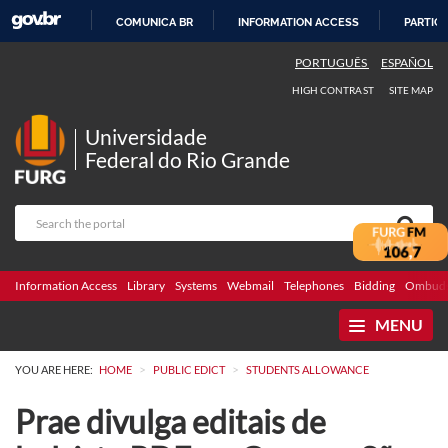
COMUNICA BR
INFORMATION ACCESS
PARTICI
SKIP
PORTUGUÊS
ESPAÑOL
TO
HIGH CONTRAST
SITE MAP
CONTENT
Universidade
Federal do Rio Grande
Information Access
Library
Systems
Webmail
Telephones
Bidding
Ombuds
MENU
>
>
YOU ARE HERE:
HOME
PUBLIC EDICT
STUDENTS ALLOWANCE
Prae divulga editais de