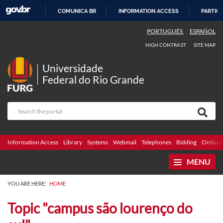
COMUNICA BR
INFORMATION ACCESS
PARTICI
SKIP
PORTUGUÊS
ESPAÑOL
TO
HIGH CONTRAST
SITE MAP
CONTENT
Universidade
Federal do Rio Grande
Information Access
Library
Systems
Webmail
Telephones
Bidding
Ombuds
MENU
YOU ARE HERE:
HOME
Topic "campus são lourenço do